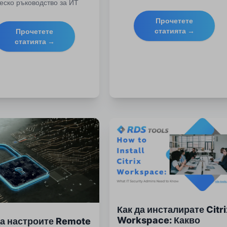
еско ръководство за ИТ
статия ще разгледаме как работ
листи. Изследвайте
Протоколът за отдалечен работ
Прочетете
гии, инструменти, съвети
плот на Microsoft, защо остава
статията →
Прочетете
урност и най-добри
критичен за съвременните ИТ
статията →
ки.
стратегии, какво е донесла 2025
г. и как RDS-Tools е идеалният
партньорски софтуер за
отдалечени работни плотове.
Как да инсталирате Citr
Workspace: Какво
да настроите Remote