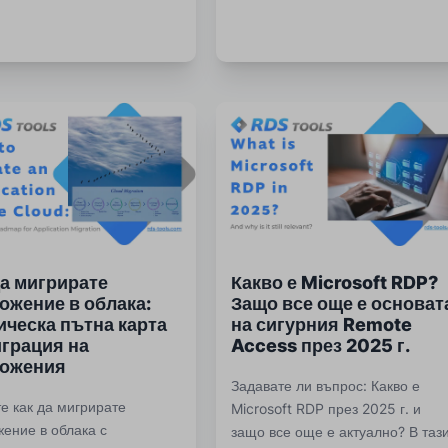
потребители.
да мигрирате
Какво е Microsoft RDP?
ожение в облака:
Защо все още е основат
ическа пътна карта
на сигурния Remote
играция на
Access през 2025 г.
ожения
Задавате ли въпрос: Какво е
е как да мигрирате
Microsoft RDP през 2025 г. и
ение в облака с
защо все още е актуално? В таз