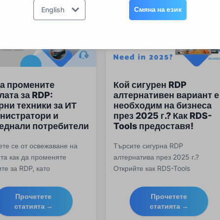
Смяна на език
English
да промените
Кой сигурен RDP
лата за RDP:
алтернативен вариант е
рни техники за ИТ
необходим на бизнеса
нистратори и
през 2025 г.? Как RDS-
еднали потребители
Tools предоставя!
те се от освежаване на
Търсите сигурна RDP
та как да променяте
алтернатива през 2025 г.?
те за RDP, като
Открийте как RDS-Tools
ременно предотвратите
трансформира отдалечения
нно спиране, намалите
достъп с вход през браузър,
Прочетете
Прочетете
нията за поддръжка и се
защита от брутфорс атаки и
статията →
статията →
те от неразрешен достъп.
поддръжка на множество