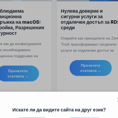
аблюдаема
Нулева доверие и
анционна
сигурни услуги за
ръжка на macOS:
отдалечен достъп за RD
ройка, Разрешения
среди
гурност
Открийте как принципите на Zer
е как да конфигурирате
Trust трансформират сигурните
на ненаблюдавана
услуги за отдалечен достъп за
нционна поддръжка на
Remote Desktop Services (RDS).
, от разрешенията на TCC
Научете най-добрите практики,
Прочетете
гръщането на MDM до
предизвикателствата и как RDS-
статията →
Прочетете
ане, мониторинг и
Tools помага за защита на
статията →
тствие за ИТ екипи.
отдалечената работа с решения
на Zero Trust.
Искате ли да видите сайта на друг език?