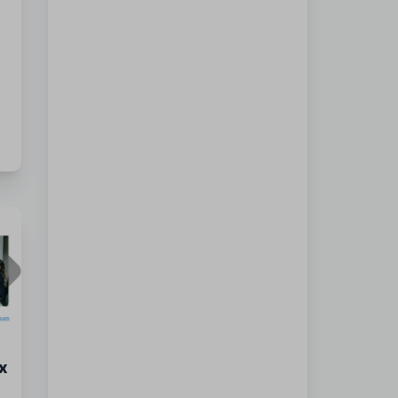
и
ен
ix