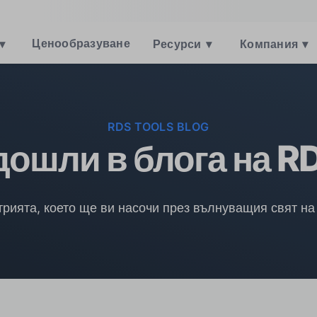
Ценообразуване
▾
Ресурси
▾
Компания
▾
RDS TOOLS BLOG
дошли в блога на RD
рията, което ще ви насочи през вълнуващия свят на