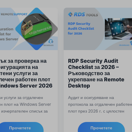
ък за проверка на
RDP Security Audit
игурацията на
Checklist за 2026 –
тени услуги за
Ръководство за
лечен работен плот
укрепване на Remote
indows Server 2026
Desktop
и услуги за отдалечен
Аудит и осигуряване на
н плот на Windows Server
протокола за отдалечен работе
 изчерпателен списък за
плот през 2026 г. с цялостен
рка, обхващащ
списък за сигурност на RDP,
веряване, контрол на
обхващащ MFA, защита от
Прочетете
Прочетете
а, криптиране, сигурност
брутфорс, излагане на мрежата,