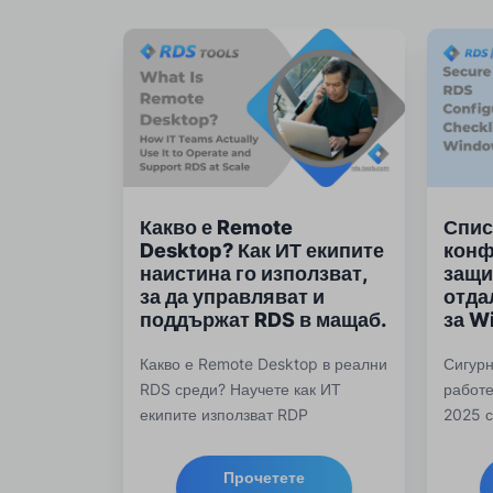
Какво е Remote
Спис
Desktop? Как ИТ екипите
конф
наистина го използват,
защи
за да управляват и
отда
поддържат RDS в мащаб.
за W
Какво е Remote Desktop в реални
Сигурн
RDS среди? Научете как ИТ
работе
екипите използват RDP
2025 с
ежедневно, за да управляват,
прове
осигуряват и наблюдават Remote
удосто
Прочетете
Desktop Services в мащаб.
достъп