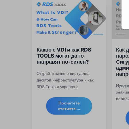
Какво е VDI и как RDS
Как 
TOOLS могат да го
паро
направят по-силен?
Сигу
адми
Открийте какво е виртуална
напр
десктоп инфраструктура и как
Нуждае
RDS Tools я укрепва с
знания
напреднала сигурност,
пароли
мониторинг и дистанционна
Прочетете
същев
поддръжка за съвременните ИТ
статията →
време
екипи.
обажда
защити