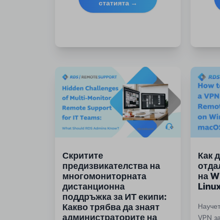
статията →
на сес
за мон
Скритите
Как 
предизвикателства на
отда
многомониторната
на W
дистанционна
Linu
поддръжка за ИТ екипи:
Какво трябва да знаят
Научет
администраторите на
VPN з