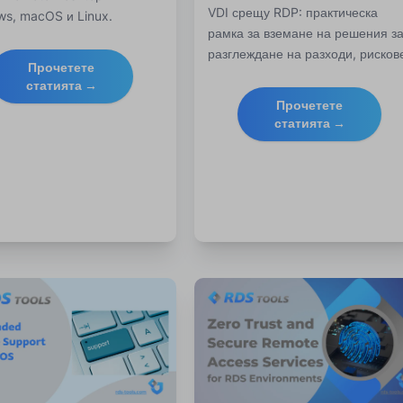
VDI срещу RDP: практическа
s, macOS и Linux.
рамка за вземане на решения з
ете RDP достъп,
разглеждане на разходи, рисков
айте откритите портове и
Прочетете
и изисквания. Открийте как да
те отдалечените връзки с
статията →
ускорите RDS с или без VDI.
ран VPN тунел и софтуер
Прочетете
ols.
статията →