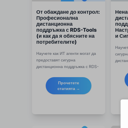
От обаждане до контрол:
Нен
Професионална
дист
дистанционна
подд
поддръжка с RDS-Tools
Наст
(и как да я обясните на
и Си
потребителите)
Научет
Научете как ИТ агенти могат да
сигур
предоставят сигурна
диста
дистанционна поддръжка с RDS-
macOS
Tools Remote Support и да
и раз
получат скрипт за копиране и
укрепв
Прочетете
поставяне, за да обяснят
съотве
статията →
споделянето на работния плот на
крайни потребители.