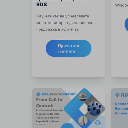
RDS
Window
Осигур
Научете как да управлявате
избягв
многомониторна дистанционна
защите
поддръжка в Услуги за
крипти
дистанционен работен плот
RDS To
(RDS). Избягвайте капаните,
Прочетете
оптимизирайте
статията →
производителността и ефективно
поддържайте сложни
потребителски настройки.