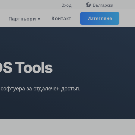
Български
Вход
Контакт
Изтегляне
Партньори
▾
S Tools
 софтуера за отдалечен достъп.