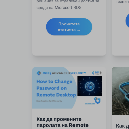
решения за отдалечен достъп за
технич
среди на Microsoft RDS.
специа
Разберете как RDS-Tools се
страте
сравнява с водещите
за сиг
Прочетете
алтернативи за подобряване на
практи
статията →
сигурността, мониторинга и
лицензиране на RDP.
Как да промените
паролата на Remote
Как 