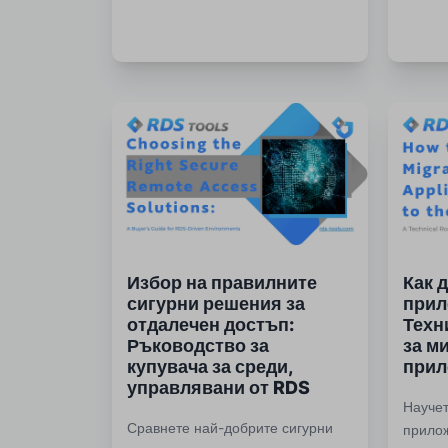
Избор на правилните
Как 
сигурни решения за
прил
отдалечен достъп:
Техн
Ръководство за
за м
купувача за среди,
прил
управлявани от RDS
Научет
Сравнете най-добрите сигурни
прилож