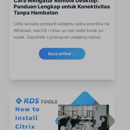
Cara Mengatur Remote Desktop:
Panduan Lengkap untuk Konektivitas
Tanpa Hambatan
Učite se kako postaviti udaljenu radnu površinu na
Windows, macOS i Linux uz naš vodič korak po
korak. Započnite s pristupom udaljenoj radnoj
površini za učinkovito upravljanje IT-om i radom s
bilo kojeg mjesta, uz poboljšanu sigurnost,
Baca artikel →
rješavanje problema i značajke nadzora iz RDS
Tools.