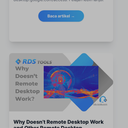
tentang Chrome RD dan bagaimana alat ini
menyediakan koneksi jarak jauh lintas platform
Baca artikel →
yang aman. Temukan bagaimana
mengintegrasikan RDS-Tools dapat lebih
mengamankan dan mengoptimalkan lingkungan
RDP asli untuk manajemen jarak jauh yang lebih
baik. Bacaan yang sempurna untuk profesional TI
dan bisnis yang mencari solusi desktop jarak jauh
yang efisien dan aman.
Why Doesn’t Remote Desktop Work
and Other Remote Desktop