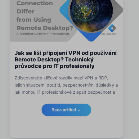
Jak se liší připojení VPN od používání
Remote Desktop? Technický
průvodce pro IT profesionály
Zdiscoverujte klíčové rozdíly mezi VPN a RDP,
jejich situacemi použití, bezpečnostními důsledky a
jak mohou IT profesionálové zlepšit bezpečnost a
výkon RDP pomocí řešení Advanced Security a
Server Monitoring od RDS-Tools.
Baca artikel →