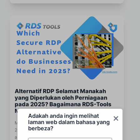
Alternatif RDP Selamat Manakah
yang Diperlukan oleh Perniagaan
pada 2025? Bagaimana RDS-Tools
Menyampaikannya!
Adakah anda ingin melihat
laman web dalam bahasa yang
Mencari alternatif RDP yang selamat pada tahun
berbeza?
2025? Ketahui bagaimana RDS-Tools mengubah
akses jauh dengan log masuk berasaskan pelayar,