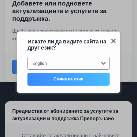
Добавете или подновете
актуализациите и услугите за
поддръжка.
Ще бъдете пренасочени към портала за клиенти,
където трябва да влезете в системата.
Искате ли да видите сайта на
друг език?
English
Отидете до портала за лицензи →
Смяна на език
Предимства от абонирането за услугите за
актуализации и поддръжка
Препоръчано
Оставайте се актуализирани с най-новите