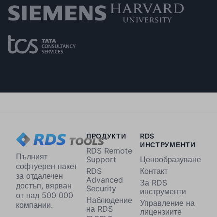
ПРОДУКТИ
RDS
ИНСТРУМЕНТИ
RDS Remote
Пълният
Support
Ценообразуване
софтуерен пакет
RDS
Контакт
за отдалечен
Advanced
За RDS
достъп, вярван
Security
инструменти
от над 500 000
Наблюдение
Управление на
компании.
на RDS
лицензиите