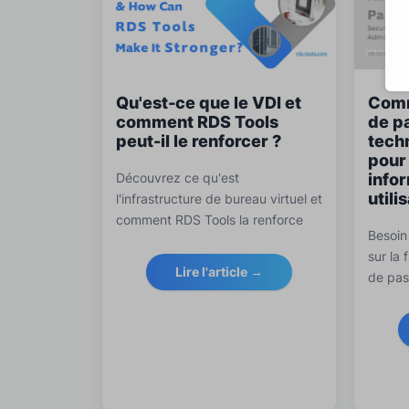
Qu'est-ce que le VDI et
Comm
comment RDS Tools
de p
peut-il le renforcer ?
tech
pour
Découvrez ce qu'est
infor
util
l'infrastructure de bureau virtuel et
comment RDS Tools la renforce
Besoin
avec une sécurité avancée, une
sur la
surveillance et un support à
Lire l'article →
de pas
distance pour les équipes
temps d
informatiques modernes.
appels
défend
autoris