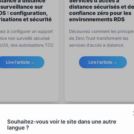
stance à distance
Services d'accès à
 surveillance sur
distance sécurisés et d
S : configuration,
confiance zéro pour les
isations et sécurité
environnements RDS
ez à configurer un support
Découvrez comment les principe
nce non surveillé sécurisé
de Zero Trust transforment les
cOS, des autorisations TCC
services d'accès à distance
déploiement MDM au
sécurisés pour les services de
ement, à la surveillance et
bureau à distance (RDS).
Lire l'article →
Lire l'article →
onformité pour les équipes
Apprenez les meilleures pratique
atiques.
les défis et comment RDS-Tools
aide à protéger le travail à
distance avec des solutions Zero
Trust.
Souhaitez-vous voir le site dans une autre
langue ?