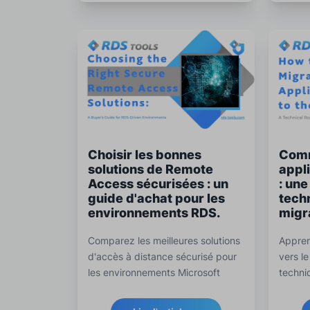
Choisir les bonnes
Comm
solutions de Remote
appli
Access sécurisées : un
: une
guide d'achat pour les
tech
environnements RDS.
migr
Comparez les meilleures solutions
Appren
d'accès à distance sécurisé pour
vers l
les environnements Microsoft
techni
RDS. Découvrez comment RDS-
de l'i
Tools se compare aux alternatives
stratég