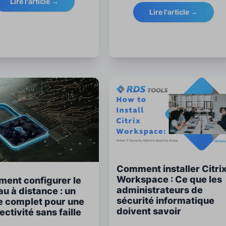
Lire l'article →
nous comment fonctionne le
urité et des meilleures
Lire l'article →
Protocole de Bureau à Distance
ues.
de Microsoft, pourquoi il reste
essentiel pour les stratégies
informatiques modernes, ce que
2025 a apporté et comment RDS
Tools est le logiciel partenaire
idéal pour les Bureaux à Distance
Comment installer Citri
Workspace : Ce que les
ent configurer le
administrateurs de
u à distance : un
sécurité informatique
e complet pour une
doivent savoir
ctivité sans faille