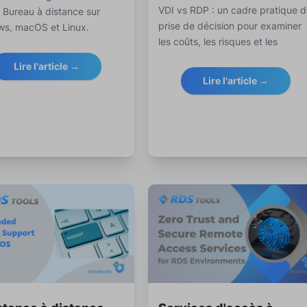
VDI vs RDP : un cadre pratique 
e Bureau à distance sur
prise de décision pour examiner
s, macOS et Linux.
les coûts, les risques et les
sez l'accès RDP, évitez les
exigences. Découvrez comment
exposés et protégez les
Lire l'article →
dynamiser RDS avec ou sans VDI
ions à distance avec un
Lire l'article →
VPN crypté et le logiciel
ols.