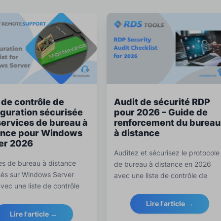
 de contrôle de
Audit de sécurité RDP
iguration sécurisée
pour 2026 – Guide de
services de bureau à
renforcement du bureau
ance pour Windows
à distance
er 2026
Auditez et sécurisez le protocole
es de bureau à distance
de bureau à distance en 2026
sés sur Windows Server
avec une liste de contrôle de
vec une liste de contrôle
sécurité RDP complète couvrant
te couvrant
l'authentification multifacteur, la
Lire l'article →
ntification, le contrôle
protection contre les attaques pa
Lire l'article →
, le chiffrement, la sécurité
force brute, l'exposition réseau, l