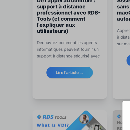
De l'appel au contrôle :
Assi
support à distance
sans
professionnel avec RDS-
macO
Tools (et comment
autor
l'expliquer aux
utilisateurs)
Appren
à dista
Découvrez comment les agents
sur ma
informatiques peuvent fournir un
et du 
support à distance sécurisé avec
renforc
RDS-Tools Remote Support et
à la c
obtenir un script à copier-coller
inform
Lire l'article →
pour expliquer le partage de
bureau aux utilisateurs finaux.