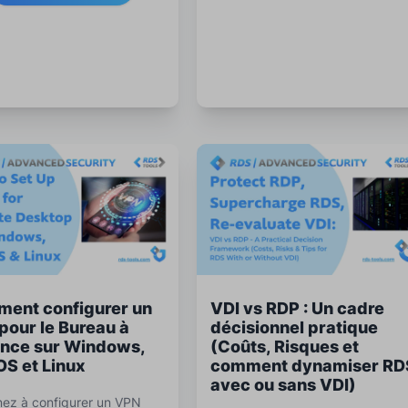
sions et les meilleures
contrôle des sessions, la
ues de surveillance RDS.
surveillance et les meilleures
pratiques de conformité.
ent configurer un
VDI vs RDP : Un cadre
pour le Bureau à
décisionnel pratique
ance sur Windows,
(Coûts, Risques et
S et Linux
comment dynamiser RD
avec ou sans VDI)
ez à configurer un VPN