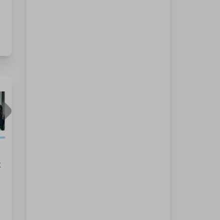
-
.
x