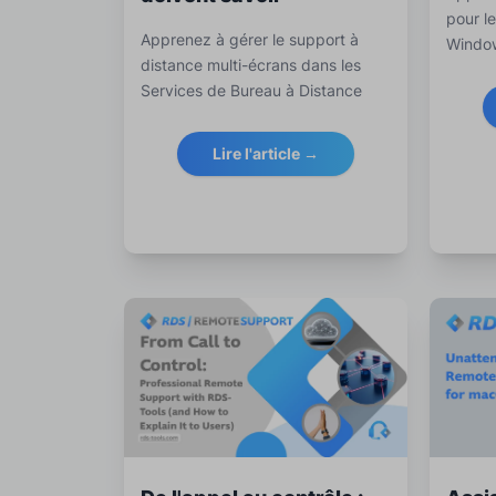
pour l
Apprenez à gérer le support à
Window
distance multi-écrans dans les
Sécuri
Services de Bureau à Distance
ports 
(RDS). Évitez les pièges,
connex
optimisez les performances et
tunnel 
Lire l'article →
soutenez efficacement des
RDS To
configurations utilisateur
complexes.