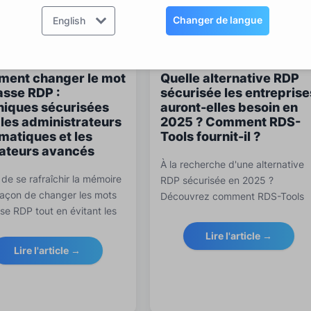
Changer de langue
English
ent changer le mot
Quelle alternative RDP
asse RDP :
sécurisée les entreprise
niques sécurisées
auront-elles besoin en
 les administrateurs
2025 ? Comment RDS-
matiques et les
Tools fournit-il ?
isateurs avancés
À la recherche d'une alternative
 de se rafraîchir la mémoire
RDP sécurisée en 2025 ?
 façon de changer les mots
Découvrez comment RDS-Tools
se RDP tout en évitant les
transforme l'accès à distance
'arrêt, en réduisant les
avec une connexion basée sur le
Lire l'article →
 de support et en se
navigateur, une protection contr
Lire l'article →
ant contre les accès non
les attaques par force brute et u
és.
support multi-utilisateurs.