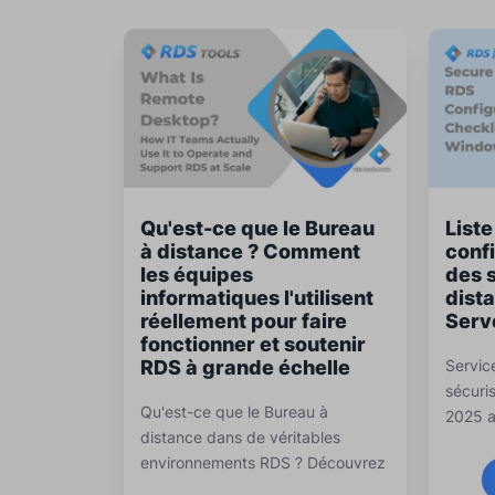
Qu'est-ce que le Bureau
Liste
à distance ? Comment
conf
les équipes
des 
informatiques l'utilisent
dist
réellement pour faire
Serv
fonctionner et soutenir
RDS à grande échelle
Servic
sécuri
Qu'est-ce que le Bureau à
2025 a
distance dans de véritables
complè
environnements RDS ? Découvrez
l'authe
comment les équipes
d'accès