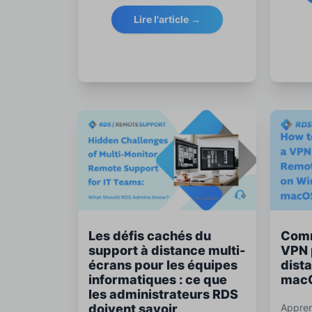
informatiques utilisent RDP
des ses
Lire l'article →
quotidiennement pour faire
pratiq
fonctionner, sécuriser et surveiller
les services de Bureau à distance
à grande échelle.
Les défis cachés du
Comm
support à distance multi-
VPN 
écrans pour les équipes
dist
informatiques : ce que
macO
les administrateurs RDS
doivent savoir
Appren