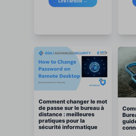
Lire l'article →
leaders pour améliorer la sécurité,
de séc
la surveillance et la gestion des
pratiq
licences RDP.
Comment changer le mot
de passe sur le bureau à
Comm
distance : meilleures
Burea
pratiques pour la
guid
sécurité informatique
conne