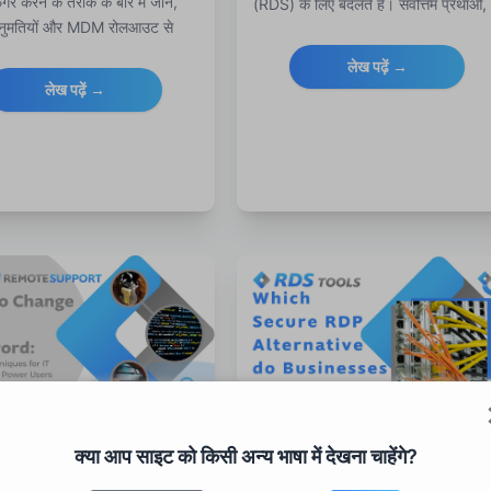
िगर करने के तरीके के बारे में जानें,
(RDS) के लिए बदलते हैं। सर्वोत्तम प्रथाओं,
ुमतियों और MDM रोलआउट से
चुनौतियों और यह कैसे RDS Tools रिमोट
टीमों के लिए हार्डनिंग, निगरानी और
कार्य को जीरो ट्रस्ट समाधानों के साथ सुरक्षि
लेख पढ़ें →
न तक।
करने में मदद करता है।
लेख पढ़ें →
सवर्ड कैसे बदलें: आईटी
व्यवसायों को 2025 में कौन सा
क्या आप साइट को किसी अन्य भाषा में देखना चाहेंगे?
कों और पावर उपयोगकर्ताओं
सुरक्षित RDP विकल्प चाहिए?