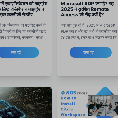
में एक एप्लिकेशन को माइग्रेट
Microsoft RDP क्या है? यह
े लिए: एप्लिकेशन माइग्रेशन
2025 में सुरक्षित Remote
 एक तकनीकी रोडमैप
Access की रीढ़ क्यों है?
ें एक एप्लिकेशन को माइग्रेट करने के
क्या आप पूछ रहे हैं: 2025 में Microsoft
ी पेशेवरों के लिए एक तकनीकी गाइड
RDP क्या है और यह अभी भी प्रासंगिक क्यों
ानें। रणनीतियों, उपकरणों, सुरक्षा
है? इस लेख में, हमारे साथ मिलकर समझें कि
सर्वोत्तम प्रथाओं का अन्वेषण करें।
Microsoft का Remote Desktop
Protocol कैसे काम करता है, यह आधुनिक
लेख पढ़ें →
लेख पढ़ें →
IT रणनीतियों के लिए क्यों महत्वपूर्ण है, 20
में क्या आया है और RDS-Tools Remote
Desktops के लिए आदर्श साझेदार सॉफ़्टवे
कैसे है।