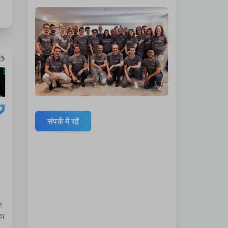
संपर्क में रहें
क
या