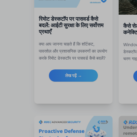
रिमोट डेस्कटॉप पर पासवर्ड कैसे
बदलें: आईटी सुरक्षा के लिए सर्वोत्तम
कैसे से
प्रथाएँ
कनेक्टि
क्या आप जानना चाहते हैं कि शॉर्टकट,
Window
पावरशेल और प्रशासनिक उपकरणों का उपयोग
डेस्कटॉ
करके रिमोट डेस्कटॉप पर पासवर्ड कैसे बदलें?
चरण गाइ
अपने RDP वातावरण को सुरक्षित और
प्रबंधन 
अनुपालन में रखने के लिए पढ़ते रहें।
के लिए र
लेख पढ़ें →
शुरुआत क
सुरक्षा,
हैं।