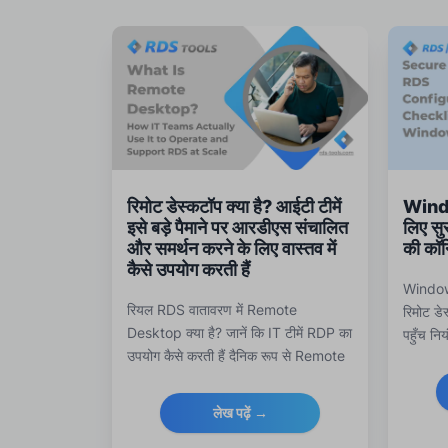
रिमोट डेस्कटॉप क्या है? आईटी टीमें
Wind
इसे बड़े पैमाने पर आरडीएस संचालित
लिए सुर
और समर्थन करने के लिए वास्तव में
की कॉन
कैसे उपयोग करती हैं
Window
रियल RDS वातावरण में Remote
रिमोट डे
Desktop क्या है? जानें कि IT टीमें RDP का
पहुँच निय
उपयोग कैसे करती हैं दैनिक रूप से Remote
RDS मॉनि
Desktop Services को बड़े पैमाने पर
करने वाल
संचालित, सुरक्षित और मॉनिटर करने के लिए।
लेख पढ़ें →