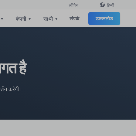
हिन्दी
लॉगिन
संपर्क
डाउनलोड
▾
कंपनी
▾
साथी
▾
गत है
दर्शन करेगी।