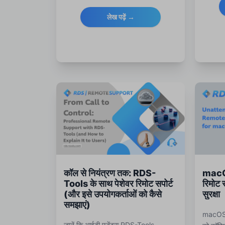
और RDS 
प्रभावी ढंग से समर्थन करें।
कनेक्शनों
लेख पढ़ें →
कॉल से नियंत्रण तक: RDS-
macOS
Tools के साथ पेशेवर रिमोट सपोर्ट
रिमोट 
(और इसे उपयोगकर्ताओं को कैसे
सुरक्षा
समझाएं)
macOS प
जानें कि आईटी एजेंट्स RDS-Tools