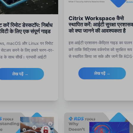
Citrix Workspace कैसे
स्थापित करें: आईटी सुरक्षा प्रशासक
ट करें रिमोट डेस्कटॉप: निर्बाध
को क्या जानने की आवश्यकता है
विटी के लिए एक संपूर्ण गाइड
इस आईटी प्रशासन-केंद्रित गाइड का पालन
s, macOS और Linux पर रिमोट
करें ताकि सिट्रिक्स वर्कस्पेस को सुरक्षित रूप
प सेटअप करने के लिए हमारे चरण-दर-
से स्थापित किया जा सके और जानें कि RDS
ड के साथ सीखें। प्रभावी आईटी
Tools उन्नत सुरक्षा, निगरानी और रिमोट
और कहीं से भी काम करने के सेट-अप
सपोर्ट टूल कैसे प्रदान करता है।
िमोट डेस्कटॉप एक्सेस के साथ
लेख पढ़ें →
लेख पढ़ें →
रें, जिसमें RDS Tools से बेहतर
 समस्या निवारण और निगरानी सुविधाएँ