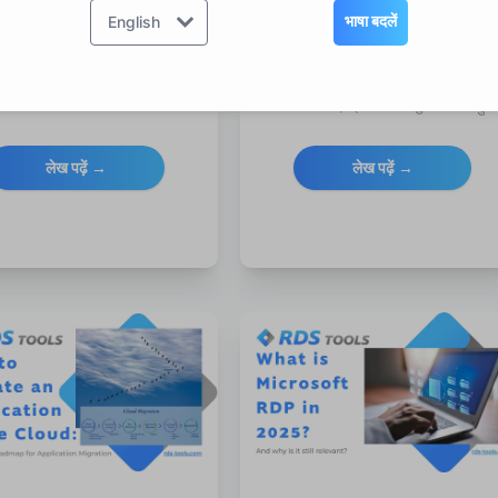
सुरक्षित तकनीकें
RDS-Tools कैसे प्रदान करता है
भाषा बदलें
English
वर्ड बदलने के तरीके पर जानकारी
2025 में एक सुरक्षित RDP विकल्प की तल
यकता है, फिर भी डाउनटाइम को
है? जानें कि RDS-Tools कैसे ब्राउज़र-
समर्थन कॉल को कम करने और
आधारित लॉगिन, ब्रूट-फोर्स सुरक्षा और बहु-
पहुंच के खिलाफ रक्षा करने के लिए।
उपयोगकर्ता समर्थन के साथ रिमोट एक्सेस को
बदलता है।
लेख पढ़ें →
लेख पढ़ें →