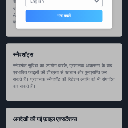
वास्तविक समय में सूचित रहें। महत्वपूर्ण सुरक्षा घटनाओं को
English
उजागर करने के लिए आपको ईमेल अलर्ट भेजने के लिए RDS
Advanced Security के लिए अपने SMTP सेटिंग्स को
भाषा बदलें
कॉन्फ़िगर करें।
स्नैपशॉट्स
स्नैपशॉट सुविधा का उपयोग करके, प्रशासक आक्रमण के बाद
प्रभावित फ़ाइलों की शीघ्रता से पहचान और पुनर्प्राप्ति कर
सकते हैं। प्रशासक स्नैपशॉट की रिटेंशन अवधि को भी संपादित
कर सकते हैं।
अनदेखी की गई फ़ाइल एक्सटेंशन्स