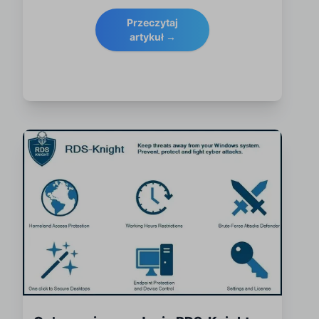
Przeczytaj
artykuł →