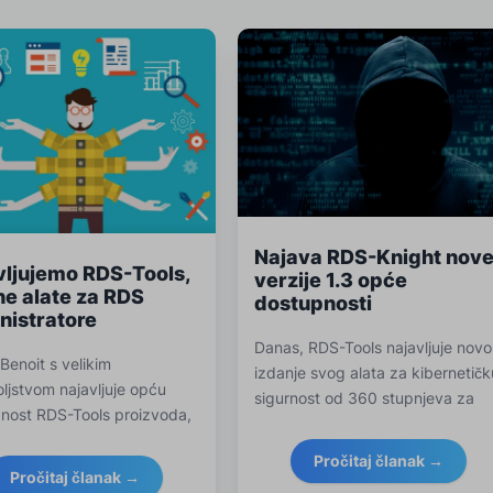
Najava RDS-Knight nov
vljujemo RDS-Tools,
verzije 1.3 opće
e alate za RDS
dostupnosti
nistratore
Danas, RDS-Tools najavljuje novo
 Benoit s velikim
izdanje svog alata za kibernetičk
ljstvom najavljuje opću
sigurnost od 360 stupnjeva za
nost RDS-Tools proizvoda,
suzbijanje RDP.
Pročitaj članak →
Pročitaj članak →