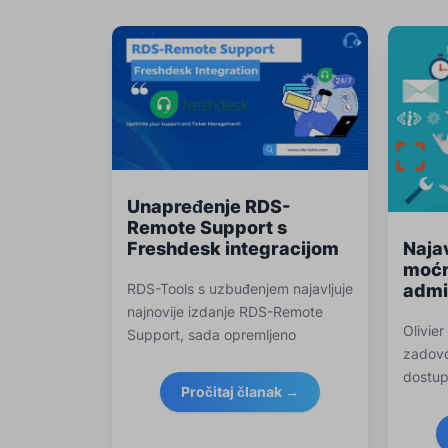
Unapređenje RDS-
Remote Support s
Freshdesk integracijom
Naja
moćn
RDS-Tools s uzbuđenjem najavljuje
admi
najnovije izdanje RDS-Remote
Olivier
Support, sada opremljeno
zadovo
potpunom integracijom s
dostup
Freshdesk-om.
Pročitaj članak →
t