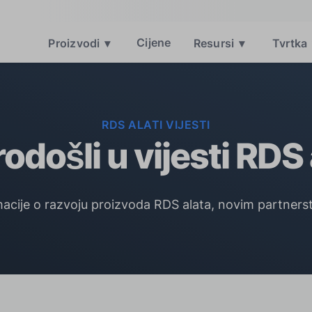
Cijene
Proizvodi
▾
Resursi
▾
Tvrtka
RDS ALATI VIJESTI
odošli u vijesti RDS 
acije o razvoju proizvoda RDS alata, novim partnerst