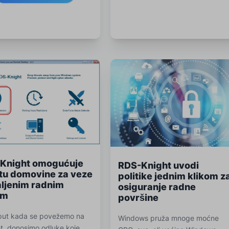
Knight omogućuje
RDS-Knight uvodi
itu domovine za veze
politike jednim klikom z
aljenim radnim
osiguranje radne
om
površine
put kada se povežemo na
Windows pruža mnoge moćne
et, donosimo odluke koje