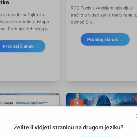
tke
RDS-Tools s veseljem najavljuje
ols uvodi značajku za
treći dio video serije realizirane u
čavanje kontrole pristupa
pomoć Silv.
ima. Probojne tehnologije
u th
Pročitaj članak →
Pročitaj članak →
Želite li vidjeti stranicu na drugom jeziku?