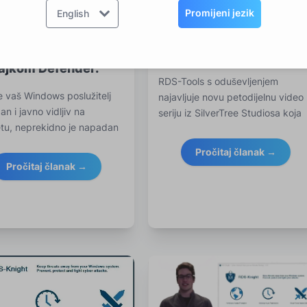
Promijeni jezik
English
Najava lansiranja video
serije u 5 dijelova s RDS
cite napade brute
Knightom
e s RDS-Knightovom
ajkom Defender.
RDS-Tools s oduševljenjem
e vaš Windows poslužitelj
najavljuje novu petodijelnu video
n i javno vidljiv na
seriju iz SilverTree Studiosa koja
etu, neprekidno je napadan
prikazuje y
Pročitaj članak →
Pročitaj članak →