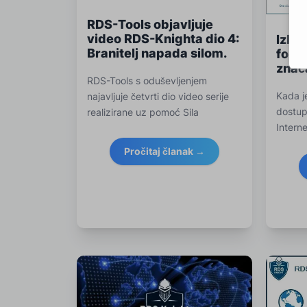
RDS-Tools objavljuje
video RDS-Knighta dio 4:
Izba
Branitelj napada silom.
forc
znač
RDS-Tools s oduševljenjem
Kada j
najavljuje četvrti dio video serije
dostupa
realizirane uz pomoć Sila
Intern
Pročitaj članak →