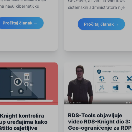
GPO-ove, ali većina Windows
 na našu kibernetičku
sistemskih administratora nije
st. Sophisticat
ugodna.
Pročitaj članak →
Pročitaj članak →
RDS-Tools objavljuje
Knight kontrolira
video RDS-Knight dio 3:
tup uređajima kako
Geo-ograničenje za RDP
štitio osjetljive