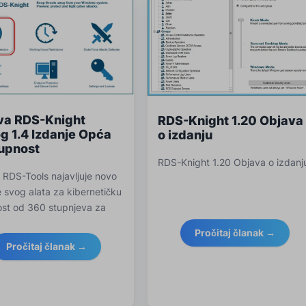
va RDS-Knight
RDS-Knight 1.20 Objava
g 1.4 Izdanje Opća
o izdanju
upnost
RDS-Knight 1.20 Objava o izdanj
 RDS-Tools najavljuje novo
e svog alata za kibernetičku
ost od 360 stupnjeva za
anje RDP.
Pročitaj članak →
Pročitaj članak →