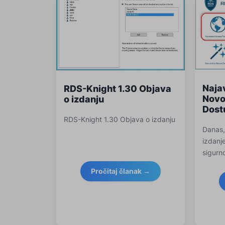
Naja
RDS-Knight 1.30 Objava
Novo
o izdanju
Dost
RDS-Knight 1.30 Objava o izdanju
Danas,
izdanj
sigurn
suzbij
Pročitaj članak →