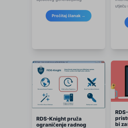
utječu
stručnjaka za cyber sigurnost.
sigurno
Pročitaj članak →
RDS-
pris
RDS-Knight pruža
bi za
ograničenje radnog