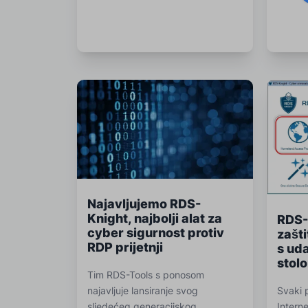
Najavljujemo RDS-
Knight, najbolji alat za
RDS-
cyber sigurnost protiv
zašt
RDP prijetnji
s ud
stol
Tim RDS-Tools s ponosom
Svaki 
najavljuje lansiranje svog
Intern
sljedećeg generacijskog