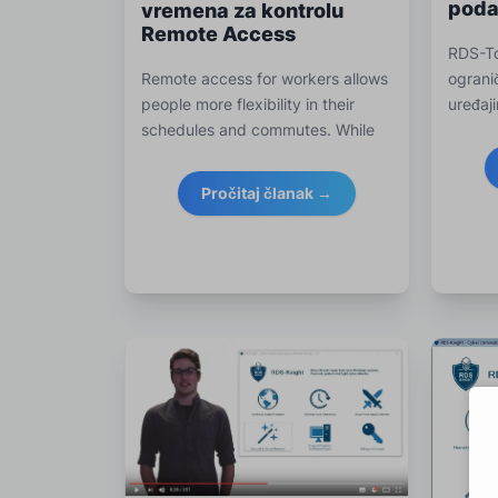
poda
vremena za kontrolu
Remote Access
RDS-To
Remote access for workers allows
ograni
people more flexibility in their
uređaj
schedules and commutes. While
susreć
the
Pročitaj članak →