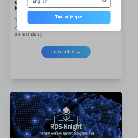
een 5-delige videoserie met RDS-
English
Knight
Taal wijzigen
RDS-Tools is verheugd een nieuwe vijfdelige
videoserie van SilverTree Studios aan te kondigen
die laat zien y
Lees artikel →