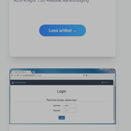
RDS-Knight 1.50 Release Aankondiging
Lees artikel →