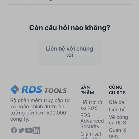
Còn câu hỏi nào không?
Liên hệ với chúng
tôi
SẢN
CÔNG
PHẨM
CỤ RDS
Bộ phần mềm truy cập từ
Hỗ trợ từ
Giá cả
xa hoàn chỉnh được tin
xa RDS
Liên hệ
tưởng bởi hơn 500.000
RDS
Về công
công ty.
Advanced
cụ RDS
Security
Quản lý
Giám sát
giấy