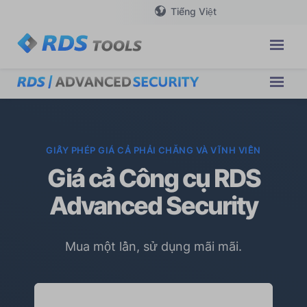
Tiếng Việt
GIẤY PHÉP GIÁ CẢ PHẢI CHĂNG VÀ VĨNH VIỄN
Giá cả Công cụ RDS
Advanced Security
Mua một lần, sử dụng mãi mãi.