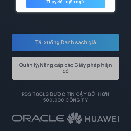
Không bao gồm thuế
Thay đổi ngôn ngữ
Tải xuống Danh sách giá
Quản lý/Nâng cấp các Giấy phép hiện
có
RDS TOOLS ĐƯỢC TIN CẬY BỞI HƠN
500.000 CÔNG TY