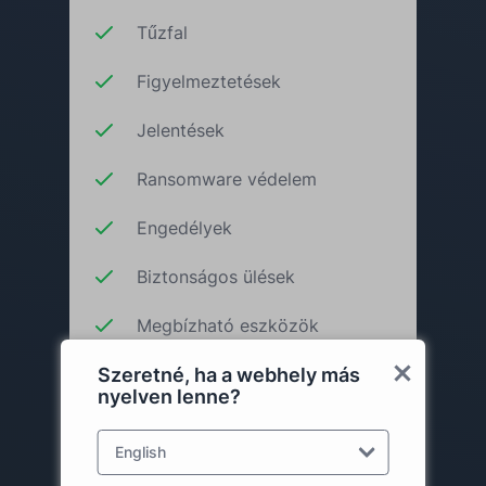
Tűzfal
Figyelmeztetések
Jelentések
Ransomware védelem
Engedélyek
Biztonságos ülések
Megbízható eszközök
Szeretné, ha a webhely más
Kosárba rakás
nyelven lenne?
English