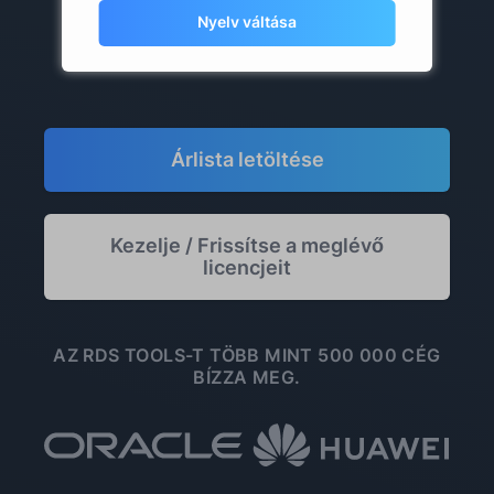
* kivéve az adót
Nyelv váltása
Árlista letöltése
Kezelje / Frissítse a meglévő
licencjeit
AZ RDS TOOLS-T TÖBB MINT 500 000 CÉG
BÍZZA MEG.