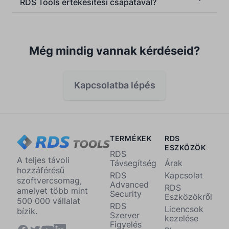
RDS Tools értékesítési csapatával?
Még mindig vannak kérdéseid?
Kapcsolatba lépés
TERMÉKEK
RDS
ESZKÖZÖK
RDS
A teljes távoli
Távsegítség
Árak
hozzáférésű
RDS
Kapcsolat
szoftvercsomag,
Advanced
RDS
amelyet több mint
Security
Eszközökről
500 000 vállalat
RDS
Licencsok
bízik.
Szerver
kezelése
Figyelés