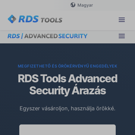
Magyar
MEGFIZETHETŐ ÉS ÖRÖKÉRVÉNYŰ ENGEDÉLYEK
RDS Tools Advanced
Security Árazás
Egyszer vásároljon, használja örökké.