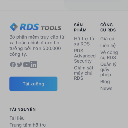
SẢN
CÔNG
PHẨM
CỤ RDS
Bộ phần mềm truy cập từ
Hỗ trợ từ
Giá cả
xa hoàn chỉnh được tin
xa RDS
Liên hệ
tưởng bởi hơn 500.000
RDS
Về công
công ty.
Advanced
cụ RDS
Security
Quản lý
Giám sát
giấy
máy chủ
phép
RDS
Blog
Tải xuống
News
TÀI NGUYÊN
Tài liệu
Trung tâm hỗ trợ