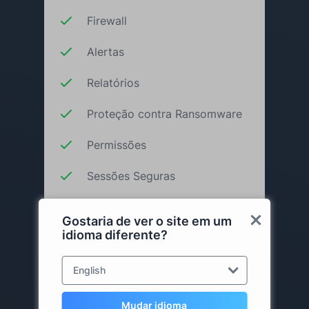
Firewall
Alertas
Relatórios
Proteção contra Ransomware
Permissões
Sessões Seguras
Dispositivos Confiáveis
Gostaria de ver o site em um
idioma diferente?
Adicionar ao carrinho
English
Mudar idioma