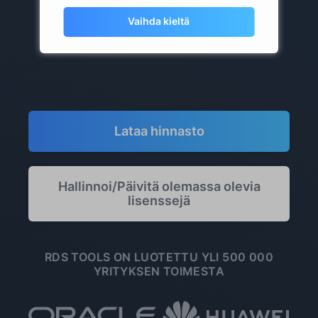
Vaihda kieltä
sis. ALV:n ulkopuolella
Lataa hinnasto
Hallinnoi/Päivitä olemassa olevia
lisenssejä
RDS TOOLS ON LUOTETTU YLI 500 000
YRITYKSEN TOIMESTA