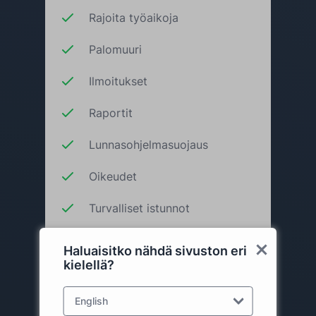
Rajoita työaikoja
Palomuuri
Ilmoitukset
Raportit
Lunnasohjelmasuojaus
Oikeudet
Turvalliset istunnot
Luotettavat laitteet
Haluaisitko nähdä sivuston eri
kielellä?
Lisää ostoskoriin
English