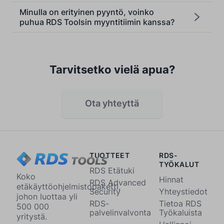
Minulla on erityinen pyyntö, voinko
puhua RDS Toolsin myyntitiimin kanssa?
Tarvitsetko vielä apua?
Ota yhteyttä
TUOTTEET
RDS-
TYÖKALUT
RDS Etätuki
Koko
Hinnat
RDS Advanced
etäkäyttöohjelmistopaketti,
Security
Yhteystiedot
johon luottaa yli
RDS-
Tietoa RDS
500 000
palvelinvalvonta
Työkaluista
yritystä.