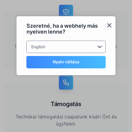
Szeretné, ha a webhely más
nyelven lenne?
Nincs kockázat
Használja ki az egyszerű, problémamentes és
English
kockázatmentes kezdést.
Nyelv váltása
Támogatás
Technikai támogatási csapatunk kíséri Önt és
ügyfeleit.