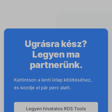
Ugrásra kész?
Legyen ma
partnerünk.
Kattintson a lenti űrlap kitöltéséhez,
és kezdje el pár perc alatt.
Legyen hivatalos RDS Tools