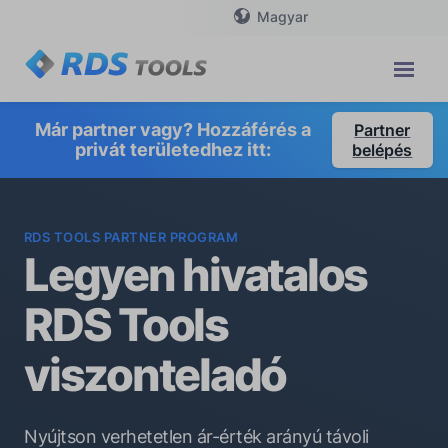
Magyar
Már partner vagy? Hozzáférés a
Partner
privát területedhez itt:
belépés
RDS TOOLS PARTNER PROGRAM
Legyen hivatalos
RDS Tools
viszonteladó
Nyújtson verhetetlen ár-érték arányú távoli