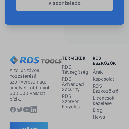
viszonteladó
TERMÉKEK
RDS
ESZKÖZÖK
RDS
A teljes távoli
Távsegítség
Árak
hozzáférésű
RDS
Kapcsolat
szoftvercsomag,
Advanced
RDS
amelyet több mint
Security
Eszközökről
500 000 vállalat
RDS
Licencsok
bízik.
Szerver
kezelése
Figyelés
Blog
News
Letöltés