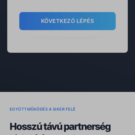
KÖVETKEZŐ LÉPÉS
EGYÜTTMŰKÖDÉS A SIKER FELÉ
Hosszú távú partnerség