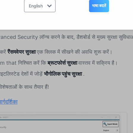
भाषा बदलें
English
ाएँ कॉन्फ़िगर करें
ed Security लॉन्च करने के बाद, डैशबोर्ड से मुख्य सुरक्षा सुविधाओं
करें
रैंसमवेयर सुरक्षा
एक क्लिक में सीखने की अवधि शुरू करें।
m that निश्चित करें कि
ब्रूटफोर्स सुरक्षा
वास्तव में सक्रिय है।
इटलिस्टेड देशों में जोड़ें
भौगोलिक पहुंच सुरक्षा
.
शेषताओं के साथ तैयार हैं!
र्गदर्शिका