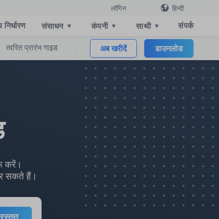
हिन्दी
लॉगिन
्य निर्धारण
संपर्क
संसाधन
▾
कंपनी
▾
साथी
▾
त्वरित प्रारंभ गाइड
अब खरीदें
डाउनलोड
ड
 करें।
र सकते हैं।