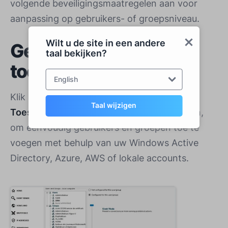
volgende beveiligingsmaatregelen aan voor
aanpassing op gebruikers- of groepsniveau.
Wilt u de site in een andere
Gebruikers en groepen
taal bekijken?
toevoegen
English
Klik op een van de
Veilige Desktop
,
Taal wijzigen
Toestemming
of
Working Hours
Kenmerken,
om eenvoudig gebruikers en groepen toe te
voegen met behulp van uw Windows Active
Directory, Azure, AWS of lokale accounts.