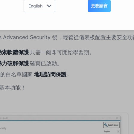
更改語言
English
功能
us Advanced Security 後，輕鬆從儀表板配置主要安全
勒索軟體保護
只需一鍵即可開始學習期。
暴力破解保護
確實已啟動。
您的白名單國家
地理訪問保護
.
基本功能！