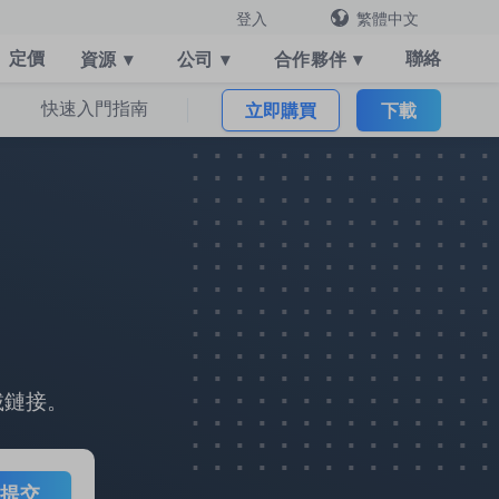
繁體中文
登入
定價
聯絡
資源
▾
公司
▾
合作夥伴
▾
快速入門指南
立即購買
下載
載鏈接。