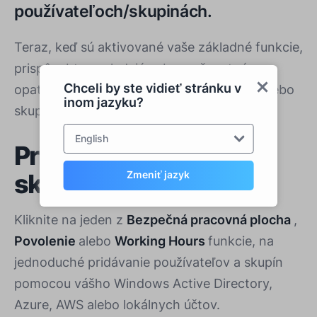
používateľoch/skupinách.
Teraz, keď sú aktivované vaše základné funkcie,
prispôsobte nasledujúce bezpečnostné
Chceli by ste vidieť stránku v
opatrenia na mieru na úrovni používateľa alebo
inom jazyku?
skupiny.
English
Pridať používateľov a
Zmeniť jazyk
skupiny
Kliknite na jeden z
Bezpečná pracovná plocha
,
Povolenie
alebo
Working Hours
funkcie, na
jednoduché pridávanie používateľov a skupín
pomocou vášho Windows Active Directory,
Azure, AWS alebo lokálnych účtov.