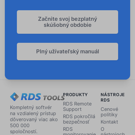
Začnite svoj bezplatný
skúšobný obdobie
Plný užívateľský manuál
PRODUKTY
NÁSTROJE
RDS
RDS Remote
Kompletný softvér
Support
Cenové
na vzdialený prístup
politiky
RDS pokročilá
dôverovaný viac ako
bezpečnosť
Kontakt
500 000
RDS
O
spoločností.
monitorovanie
nástrojoch