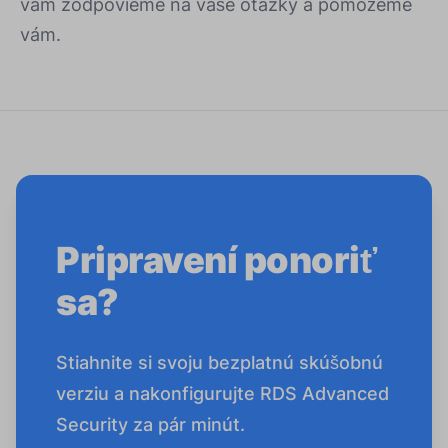
vám zodpovieme na vaše otázky a pomôžeme
vám.
Pripravení ponoriť
sa?
Stiahnite si svoju bezplatnú skúšobnú
verziu a nakonfigurujte RDS Advanced
Security za pár minút.