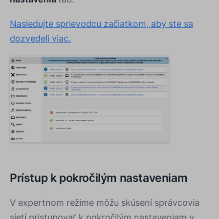
Nasledujte sprievodcu začiatkom, aby ste sa
dozvedeli viac.
Prístup k pokročilým nastaveniam
V expertnom režime môžu skúsení správcovia
sietí pristupovať k pokročilým nastaveniam v