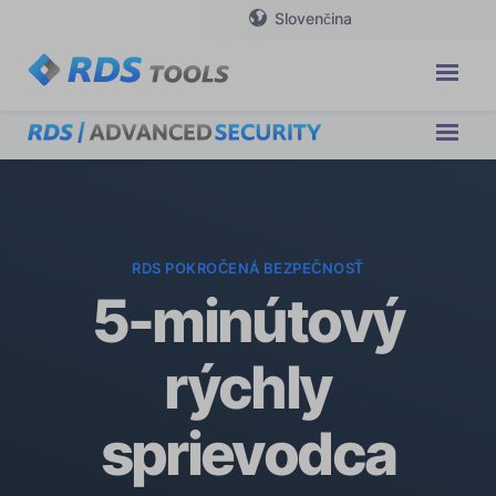
Slovenčina
RDS POKROČENÁ BEZPEČNOSŤ
5-minútový
rýchly
sprievodca