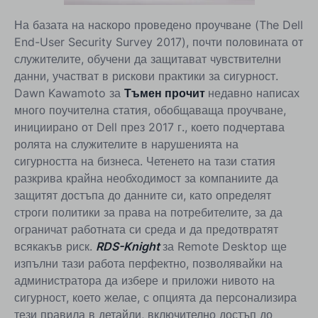
На базата на наскоро проведено проучване (The Dell
End-User Security Survey 2017), почти половината от
служителите, обучени да защитават чувствителни
данни, участват в рискови практики за сигурност.
Dawn Kawamoto за
Тъмен прочит
недавно написах
много поучителна статия, обобщаваща проучване,
инициирано от Dell през 2017 г., което подчертава
ролята на служителите в нарушенията на
сигурността на бизнеса. Четенето на тази статия
разкрива крайна необходимост за компаниите да
защитят достъпа до данните си, като определят
строги политики за права на потребителите, за да
ограничат работната си среда и да предотвратят
всякакъв риск.
RDS-Knight
за Remote Desktop ще
изпълни тази работа перфектно, позволявайки на
администратора да избере и приложи нивото на
сигурност, което желае, с опцията да персонализира
тези правила в детайли, включително достъп до