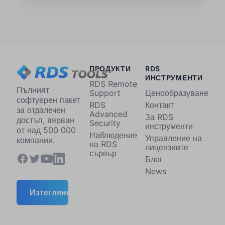
ПРОДУКТИ
RDS
ИНСТРУМЕНТИ
RDS Remote
Пълният
Support
Ценообразуване
софтуерен пакет
RDS
Контакт
за отдалечен
Advanced
За RDS
достъп, вярван
Security
инструменти
от над 500 000
Наблюдение
Управление на
компании.
на RDS
лицензиите
сървър
Блог
News
Изтегляне