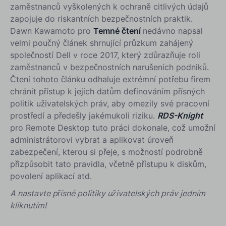
zaměstnanců vyškolených k ochraně citlivých údajů
zapojuje do riskantních bezpečnostních praktik.
Dawn Kawamoto pro
Temné čtení
nedávno napsal
velmi poučný článek shrnující průzkum zahájený
společností Dell v roce 2017, který zdůrazňuje roli
zaměstnanců v bezpečnostních narušeních podniků.
Čtení tohoto článku odhaluje extrémní potřebu firem
chránit přístup k jejich datům definováním přísných
politik uživatelských práv, aby omezily své pracovní
prostředí a předešly jakémukoli riziku.
RDS-Knight
pro Remote Desktop tuto práci dokonale, což umožní
administrátorovi vybrat a aplikovat úroveň
zabezpečení, kterou si přeje, s možností podrobně
přizpůsobit tato pravidla, včetně přístupu k diskům,
povolení aplikací atd.
A nastavte přísné politiky uživatelských práv jedním
kliknutím!