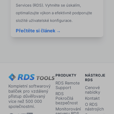
Services (RDS). Vyhněte se úskalím,
optimalizujte výkon a efektivně podporujte
složité uživatelské konfigurace.
Přečtěte si článek →
PRODUKTY
NÁSTROJE
RDS
RDS Remote
Kompletní softwarový
Support
Cenové
balíček pro vzdálený
nabídky
RDS
přístup důvěřovaný
Pokročilá
Kontakt
více než 500 000
bezpečnost
O RDS
společnostmi.
Monitorování
nástrojích
serveru RDS