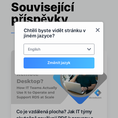
Související
příspěvky
Chtěli byste vidět stránku v
jiném jazyce?
English
Změnit jazyk
Co je vzdálená plocha? Jak IT týmy