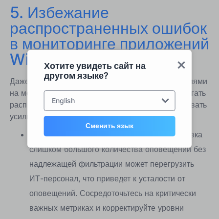
5. Избежание
распространенных ошибок
в мониторинге приложений
Windows
Хотите увидеть сайт на
другом языке?
Даже с современными инструментами и стратегиями
на месте, администраторам ИТ необходимо избегать
English
распространенных ошибок, которые могут подорвать
усилия по мониторингу:
Сменить язык
Слишком много предупреждений:
Установка
слишком большого количества оповещений без
надлежащей фильтрации может перегрузить
ИТ-персонал, что приведет к усталости от
оповещений. Сосредоточьтесь на критически
важных метриках и корректируйте уровни