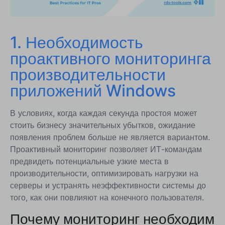
мониторинге приложений Windows
6. Будущие тенденции в мониторинге
1. Необходимость
приложений Windows
проактивного мониторинга
Заключение: Оптимизация производительности
приложений Windows - Путь вперед для ИТ-
производительности
специалистов
приложений Windows
В условиях, когда каждая секунда простоя может
стоить бизнесу значительных убытков, ожидание
появления проблем больше не является вариантом.
Проактивный мониторинг позволяет ИТ-командам
предвидеть потенциальные узкие места в
производительности, оптимизировать нагрузки на
серверы и устранять неэффективности системы до
того, как они повлияют на конечного пользователя.
Почему мониторинг необходим