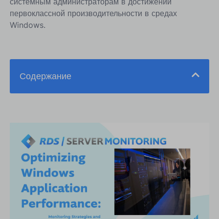
системным администраторам в достижении
первоклассной производительности в средах
Windows.
Содержание
1. Необходимость проактивного мониторинга
производительности приложений Windows
2. Основные метрики для эффективного
мониторинга приложений Windows
3. Лучшие практики мониторинга Windows-
приложений в средах RDS
4. Расширенные инструменты для мониторинга
производительности приложений Windows
5. Избежание распространенных ошибок в