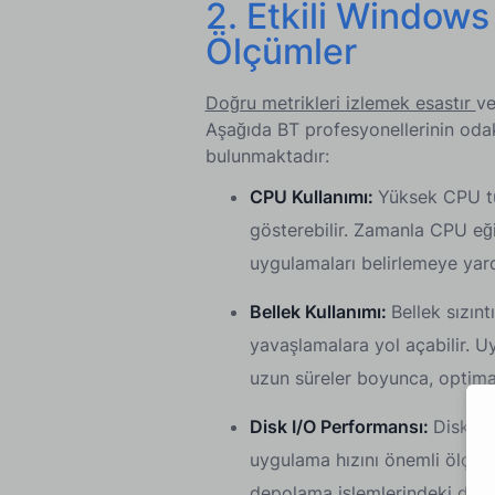
2. Etkili Window
Ölçümler
Doğru metrikleri izlemek esastır
ve
Aşağıda BT profesyonellerinin oda
bulunmaktadır:
CPU Kullanımı:
Yüksek CPU tü
gösterebilir. Zamanla CPU eği
uygulamaları belirlemeye yard
Bellek Kullanımı:
Bellek sızınt
yavaşlamalara yol açabilir. Uy
uzun süreler boyunca, optima
Disk I/O Performansı:
Disk gi
uygulama hızını önemli ölçüde e
depolama işlemlerindeki darbo