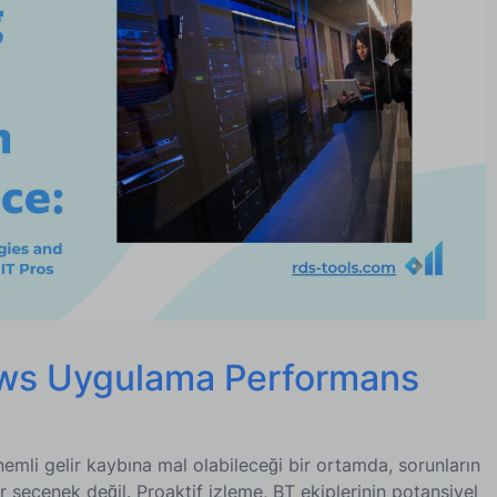
i Yaygın Hatalardan Kaçınma
 Gelecek Trendler
nsını Optimize Etmek - BT Profesyonelleri için İleriye
dows Uygulama Performans
önemli gelir kaybına mal olabileceği bir ortamda, sorunların
 seçenek değil. Proaktif izleme, BT ekiplerinin potansiyel