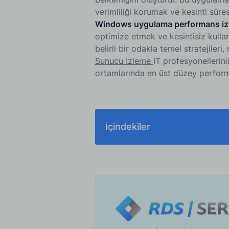
verimliliği korumak ve kesinti süres
Windows uygulama performans i
optimize etmek ve kesintisiz kullan
belirli bir odakla temel stratejileri
Sunucu İzleme
IT profesyonellerin
ortamlarında en üst düzey perform
İçindekiler
1. Proaktif Windows Uygulama Per
2. Etkili Windows Uygulama İzlem
3. RDS Ortamlarında Windows Uygu
4. Windows Uygulama Performans 