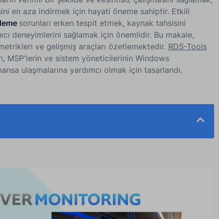
ini en aza indirmek için hayati öneme sahiptir. Etkili
zleme
sorunları erken tespit etmek, kaynak tahsisini
ıcı deneyimlerini sağlamak için önemlidir. Bu makale,
, metrikleri ve gelişmiş araçları özetlemektedir.
RDS-Tools
in, MSP'lerin ve sistem yöneticilerinin Windows
ansa ulaşmalarına yardımcı olmak için tasarlandı.
formans İzleme İhtiyacı
e için Temel Ölçümler
lamalarını İzleme için En İyi Uygulamalar
İzleme için Gelişmiş Araçlar