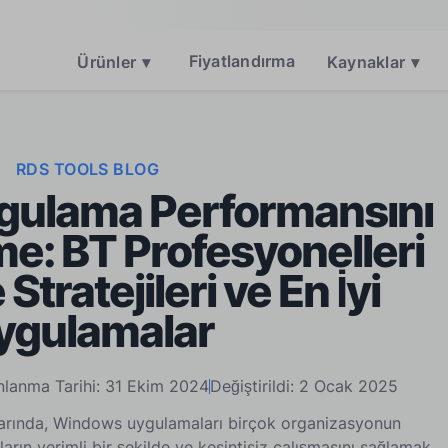
Fiyatlandırma
Ürünler
▾
Kaynaklar
▾
RDS TOOLS BLOG
ulama Performansını
e: BT Profesyonelleri
 Stratejileri ve En İyi
ygulamalar
nlanma Tarihi: 31 Ekim 2024
Değiştirildi: 2 Ocak 2025
larında, Windows uygulamaları birçok organizasyonun
arın verimli bir şekilde ve kesintisiz çalışmasını sağlamak,