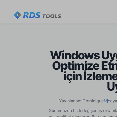
Windows Uyg
Optimize Etm
için İzleme
U
Yayınlanan: DominiqueM
Yayı
Günümüzün hızlı değişen iş ortam
belkemiğini oluşturur. Bu uygulamal