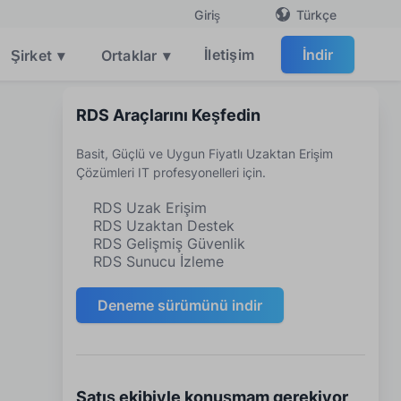
Türkçe
Giriş
İletişim
İndir
Şirket
▾
Ortaklar
▾
RDS Araçlarını Keşfedin
Basit, Güçlü ve Uygun Fiyatlı Uzaktan Erişim
Çözümleri IT profesyonelleri için.
RDS Uzak Erişim
RDS Uzaktan Destek
RDS Gelişmiş Güvenlik
RDS Sunucu İzleme
Deneme sürümünü indir
Satış ekibiyle konuşmam gerekiyor