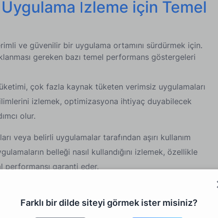
s Uygulama İzleme için Temel
rimli ve güvenilir bir uygulama ortamını sürdürmek için.
klanması gereken bazı temel performans göstergeleri
ketimi, çok fazla kaynak tüketen verimsiz uygulamaları
limlerini izlemek, optimizasyona ihtiyaç duyabilecek
ımcı olur.
ıları veya belirli uygulamalar tarafından aşırı kullanım
gulamaların belleği nasıl kullandığını izlemek, özellikle
l performansı garanti eder.
rdi/çıktı işlemleri, özellikle veri yoğun uygulamalar için
tkileyebilir. I/O verimliliğini izlemek, veri erişimi veya
Farklı bir dilde siteyi görmek ister misiniz?
ğazları belirlemeye yardımcı olur.