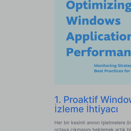
5. Windows Uygulama İzleme'dek
6. Windows Uygulama İzleme'deki
Sonuç: Windows Uygulama Performa
Dönük Yol
1. Proaktif Win
İzleme İhtiyacı
Her bir kesinti anının işletmelere 
ortaya çıkmasını beklemek artık bir