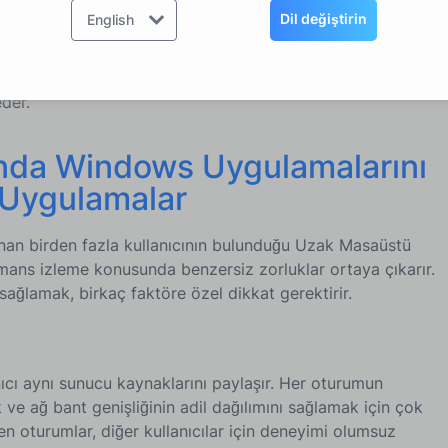
Dil değiştirin
English
, bir uygulamanın bir kullanıcının isteğine yanıt vermesi
r. Bu metriği izlemek, yüksek trafik dönemlerinde bile
der.
nda Windows Uygulamalarını
i Uygulamalar
an birden fazla kullanıcının bulunduğu Uzak Masaüstü
mans izleme konusunda benzersiz zorluklar ortaya çıkarır.
ağlamak, birkaç faktöre özel dikkat gerektirir.
ıcı aynı sunucu kaynaklarını paylaşır. Her oturumun
ve ağ bant genişliğinin adil dağılımını sağlamak için çok
n oturumlar, diğer kullanıcılar için deneyimi olumsuz