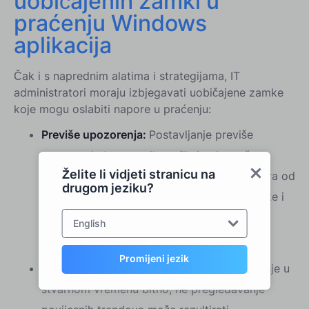
uobičajenih zamki u
praćenju Windows
aplikacija
Čak i s naprednim alatima i strategijama, IT
administratori moraju izbjegavati uobičajene zamke
koje mogu oslabiti napore u praćenju:
Previše upozorenja:
Postavljanje previše
upozorenja bez pravilnog filtriranja može
Želite li vidjeti stranicu na
preopteretiti IT osoblje, što dovodi do umora od
drugom jeziku?
upozorenja. Fokusirajte se na kritične metrike i
prilagodite razine upozorenja na temelju
English
stvarnih obrazaca korištenja.
Promijeni jezik
Pregled povijesnih podataka:
Iako je praćenje u
stvarnom vremenu bitno, ne pregledavanje