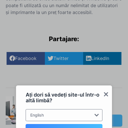
poate fi utilizată cu un număr nelimitat de utilizatori
și imprimante la un preț foarte accesibil.
‍
Partajare:
Facebook
Twitter
LinkedIn
Ați dori să vedeți site-ul într-o
Echipa dumneavoastră RDS
altă limbă?
Tools
English
Contactați-ne