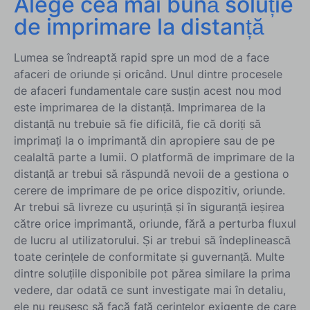
Alege cea mai bună soluție
de imprimare la distanță
Lumea se îndreaptă rapid spre un mod de a face
afaceri de oriunde și oricând. Unul dintre procesele
de afaceri fundamentale care susțin acest nou mod
este imprimarea de la distanță. Imprimarea de la
distanță nu trebuie să fie dificilă, fie că doriți să
imprimați la o imprimantă din apropiere sau de pe
cealaltă parte a lumii. O platformă de imprimare de la
distanță ar trebui să răspundă nevoii de a gestiona o
cerere de imprimare de pe orice dispozitiv, oriunde.
Ar trebui să livreze cu ușurință și în siguranță ieșirea
către orice imprimantă, oriunde, fără a perturba fluxul
de lucru al utilizatorului. Și ar trebui să îndeplinească
toate cerințele de conformitate și guvernanță. Multe
dintre soluțiile disponibile pot părea similare la prima
vedere, dar odată ce sunt investigate mai în detaliu,
ele nu reușesc să facă față cerințelor exigente de care