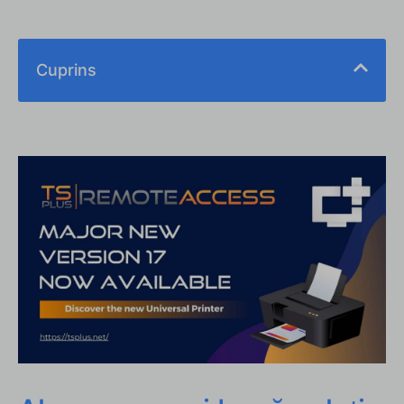
Cuprins
Alege cea mai bună soluție de imprimare la distanță
Cum să imprimi când nu ai nicio conexiune directă
la imprimanta ta?
Tipăriți de la distanță cu o imprimantă wireless
Tipăriți de la distanță cu o imprimantă partajată
Tipăriți de la distanță cu Google Cloud Print
Tipăriți de la distanță folosind un VPN
De ce RDS-Print face diferența