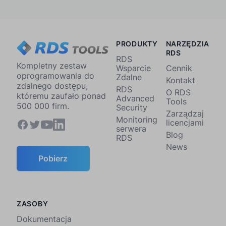
PRODUKTY
NARZĘDZIA
RDS
RDS
Kompletny zestaw
Wsparcie
Cennik
oprogramowania do
Zdalne
Kontakt
zdalnego dostępu,
RDS
O RDS
któremu zaufało ponad
Advanced
Tools
500 000 firm.
Security
Zarządzaj
Monitoring
licencjami
serwera
Blog
RDS
News
Pobierz
ZASOBY
Dokumentacja