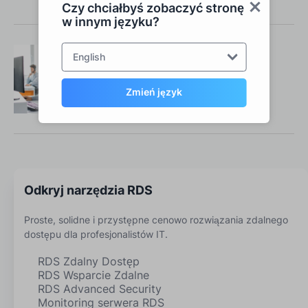
Czy chciałbyś zobaczyć stronę
w innym języku?
English
Twój zespół RDS Tools
Skontaktuj się z nami
Zmień język
Odkryj narzędzia RDS
Proste, solidne i przystępne cenowo rozwiązania zdalnego
dostępu dla profesjonalistów IT.
RDS Zdalny Dostęp
RDS Wsparcie Zdalne
RDS Advanced Security
Monitoring serwera RDS