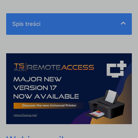
Spis treści
Wybierz najlepsze rozwiązanie do zdalnego
drukowania
Jak drukować, gdy nie masz bezpośredniego
połączenia z drukarką?
Drukuj zdalnie za pomocą drukarki
bezprzewodowej
Drukuj zdalnie za pomocą udostępnionej drukarki
Drukuj zdalnie za pomocą Google Cloud Print
Drukuj zdalnie za pomocą VPN
Dlaczego RDS-Print robi różnicę