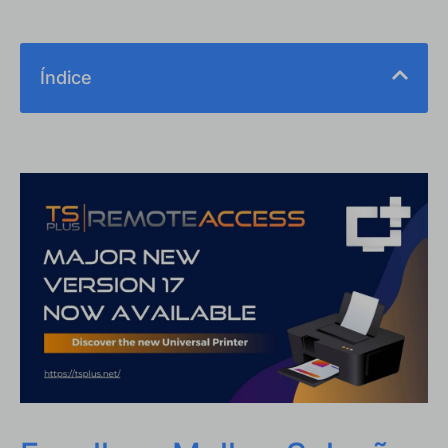
Índice
Escolha a Melhor Solução de Impressão Remota
Como imprimir quando você não tem nenhuma
conexão direta com a sua impressora?
Imprima remotamente com uma impressora sem fio
Imprima remotamente com uma impressora
compartilhada
Imprima remotamente com o Google Cloud Print
Imprimir remotamente usando uma VPN
Por que o RDS-Print faz a diferença