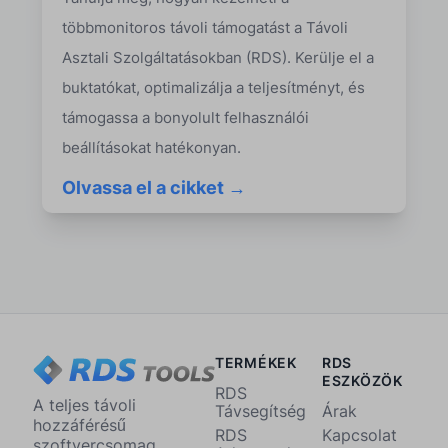
többmonitoros távoli támogatást a Távoli
Asztali Szolgáltatásokban (RDS). Kerülje el a
buktatókat, optimalizálja a teljesítményt, és
támogassa a bonyolult felhasználói
beállításokat hatékonyan.
Olvassa el a cikket →
TERMÉKEK
RDS
ESZKÖZÖK
RDS
A teljes távoli
Távsegítség
Árak
hozzáférésű
RDS
Kapcsolat
szoftvercsomag,