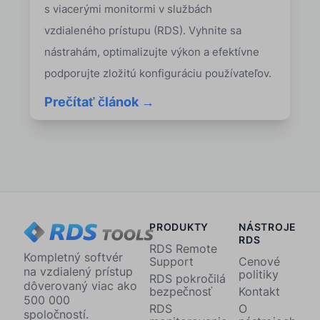
s viacerými monitormi v službách
vzdialeného prístupu (RDS). Vyhnite sa
nástrahám, optimalizujte výkon a efektívne
podporujte zložitú konfiguráciu používateľov.
Prečítať článok →
PRODUKTY
NÁSTROJE
RDS
RDS Remote
Kompletný softvér
Support
Cenové
na vzdialený prístup
politiky
RDS pokročilá
dôverovaný viac ako
bezpečnosť
Kontakt
500 000
RDS
O
spoločností.