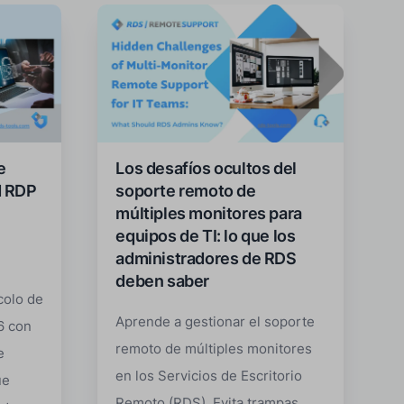
e
Los desafíos ocultos del
d RDP
soporte remoto de
múltiples monitores para
equipos de TI: lo que los
administradores de RDS
deben saber
colo de
Aprende a gestionar el soporte
6 con
remoto de múltiples monitores
e
en los Servicios de Escritorio
ue
Remoto (RDS). Evita trampas,