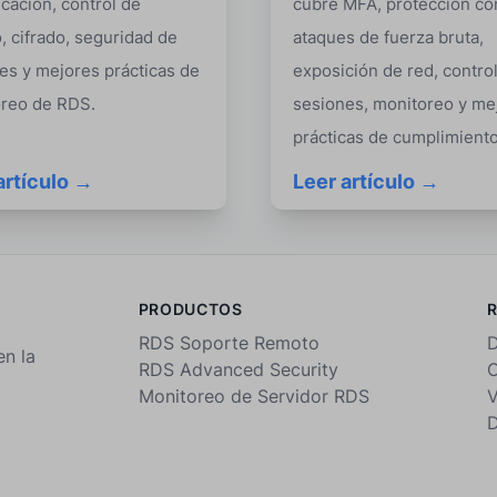
icación, control de
cubre MFA, protección co
, cifrado, seguridad de
ataques de fuerza bruta,
es y mejores prácticas de
exposición de red, contro
reo de RDS.
sesiones, monitoreo y me
prácticas de cumplimiento
artículo →
Leer artículo →
PRODUCTOS
RDS Soporte Remoto
D
en la
RDS Advanced Security
C
Monitoreo de Servidor RDS
V
D