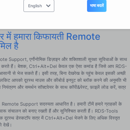
समर्थन एजेंटों को मिल सकते हैं, हमारे डेवलपर्स ने एक "Ctrl+Alt+Del"
भाषा बदलें
English
ote Support सत्र के भीतर, चैट विंडो साइड-मेनू सॉफ़्टवेयर के
येक टैब आसानी से क्लिक करने योग्य है और smoother remote
रता है।
र में हमारा किफायती Remote
िल है
e Support, एर्गोनोमिक डिज़ाइन और शक्तिशाली सुरक्षा सुविधाओं के साथ
दान करते हैं। बेशक, Ctrl+Alt+Del केवल एक ऐसा कमांड है जिसे आप RDS-
 से भेज सकते हैं। इसी तरह, बिना देखरेख के पहुंच केवल इसकी अच्छी
टूलकिट आपको दूरस्थ माउस और कीबोर्ड इनपुट को ब्लॉक करने की अनुमति भी
 नियंत्रण और समर्थन सॉफ़्टवेयर के साथ कॉपी&पेस्ट, फ़ाइलें लोड करें, सत्र
, Remote Support सदस्यता आधारित है। हमारी टीमें हमारे ग्राहकों के
 सुचारू संचालन को बनाए रखती हैं और सुनिश्चित करती हैं। RDS-Tools
स्थ डेस्कटॉप सत्र में Ctrl+Alt+Del भेजने के लिए अधिक विस्तृत
 देखें।