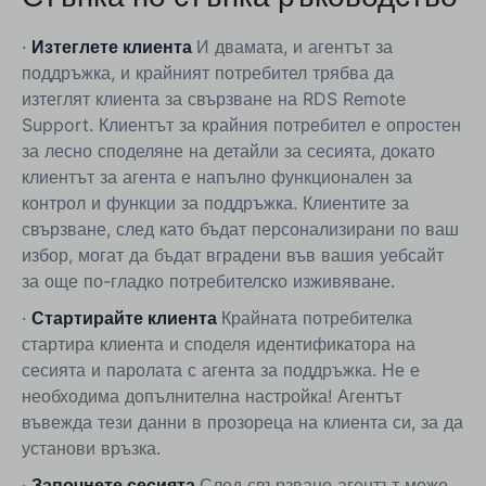
·
Изтеглете клиента
И двамата, и агентът за
поддръжка, и крайният потребител трябва да
изтеглят клиента за свързване на RDS Remote
Support. Клиентът за крайния потребител е опростен
за лесно споделяне на детайли за сесията, докато
клиентът за агента е напълно функционален за
контрол и функции за поддръжка. Клиентите за
свързване, след като бъдат персонализирани по ваш
избор, могат да бъдат вградени във вашия уебсайт
за още по-гладко потребителско изживяване.
·
Стартирайте клиента
Крайната потребителка
стартира клиента и споделя идентификатора на
сесията и паролата с агента за поддръжка. Не е
необходима допълнителна настройка! Агентът
въвежда тези данни в прозореца на клиента си, за да
установи връзка.
·
Започнете сесията
След свързване агентът може