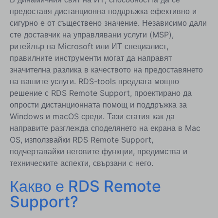
Заключение за RDS-Tools Как да: Споделяне на
предоставя дистанционна поддръжка ефективно и
екран на Mac
сигурно е от съществено значение. Независимо дали
сте доставчик на управлявани услуги (MSP),
ритейлър на Microsoft или ИТ специалист,
правилните инструменти могат да направят
значителна разлика в качеството на предоставянето
на вашите услуги. RDS-tools предлага мощно
решение с RDS Remote Support, проектирано да
опрости дистанционната помощ и поддръжка за
Windows и macOS среди. Тази статия как да
направите разглежда споделянето на екрана в Mac
OS, използвайки RDS Remote Support,
подчертавайки неговите функции, предимства и
техническите аспекти, свързани с него.
Какво е RDS Remote
Support?