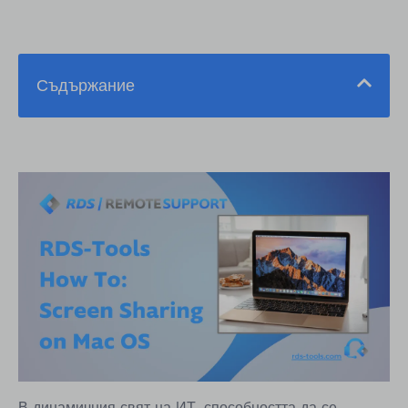
Съдържание
Какво е RDS Remote Support?
Ключови функции на RDS Remote Support за
споделяне на екрани на Mac
Предимства на използването на RDS Remote
Support
Как да споделите екран на Mac, използвайки
RDS Remote Support
Ценови планове
Имате ли допълнителни въпроси относно това
как да споделяте екрана на Mac с RDS-Tools
В динамичния свят на ИТ, способността да се