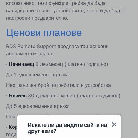
високо ниво, тези функции трябва да бъдат
валидирани от хост устройството, както и да бъдат
настроени предварително.
Ценови планове
RDS Remote Support предлага три основни
абонаментни плана:
·
Начинаещ
8 лв./месец (платено годишно)
До 1 едновременна връзка
Неограничен брой потребители и устройства
·
Бизнес
30 долара на месец (платено годишно)
До 5 едновременни връзки
Неограничен брой потребители и устройства
Искате ли да видите сайта на
·
Корпоративен
50 долара на месец (плаща се
друг език?
годишно)