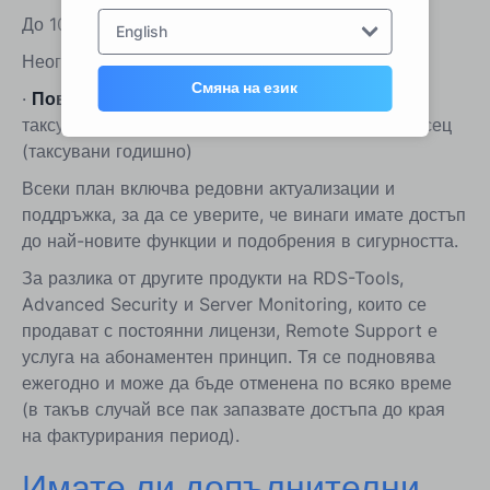
До 10 едновременни връзки
English
Неограничен брой потребители и устройства
Смяна на език
·
Повече
допълнителните паралелни връзки се
таксуват с допълнителни 5 долара на връзка/месец
(таксувани годишно)
Всеки план включва редовни актуализации и
поддръжка, за да се уверите, че винаги имате достъп
до най-новите функции и подобрения в сигурността.
За разлика от другите продукти на RDS-Tools,
Advanced Security и Server Monitoring, които се
продават с постоянни лицензи, Remote Support е
услуга на абонаментен принцип. Тя се подновява
ежегодно и може да бъде отменена по всяко време
(в такъв случай все пак запазвате достъпа до края
на фактурирания период).
Имате ли допълнителни