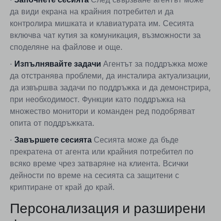
да види екрана на крайния потребител и да
контролира мишката и клавиатурата им. Сесията
включва чат кутия за комуникация, възможности за
споделяне на файлове и още.
·
Изпълнявайте задачи
Агентът за поддръжка може
да отстранява проблеми, да инсталира актуализации,
да извършва задачи по поддръжка и да демонстрира,
при необходимост. Функции като поддръжка на
множество монитори и команден ред подобряват
опита от поддръжката.
·
Завършете сесията
Сесията може да бъде
прекратена от агента или крайния потребител по
всяко време чрез затваряне на клиента. Всички
дейности по време на сесията са защитени с
криптиране от край до край.
Персонализация и разширени