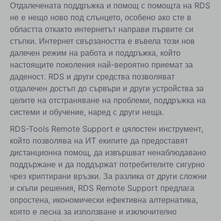
Отдалечената поддръжка и помощ с помощта на RDS
не е нещо ново под слънцето, особено ако сте в
областта откакто интернетът направи първите си
стъпки. Интернет свързаността е въвела този нов
далечен режим на работа и поддръжка, който
настоящите поколения най-вероятно приемат за
даденост. RDS и други средства позволяват
отдалечен достъп до сървъри и други устройства за
целите на отстраняване на проблеми, поддръжка на
системи и обучение, наред с други неща.
RDS-Tools Remote Support е цялостен инструмент,
който позволява на ИТ екипите да предоставят
дистанционна помощ, да извършват ненаблюдавано
поддържане и да поддържат потребителите сигурно
чрез криптирани връзки. За разлика от други сложни
и скъпи решения, RDS Remote Support предлага
опростена, икономически ефективна алтернатива,
която е лесна за използване и изключително