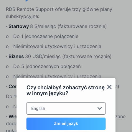
RDS Remote Support oferuje trzy główne plany
subskrypcyjne:
·
Startowy
8 $/miesiąc (fakturowane rocznie)
o Do 1 jednoczesne połączenie
o Nielimitowani użytkownicy i urządzenia
·
Biznes
30 USD/miesiąc (fakturowane rocznie)
o Do 5 jednoczesnych połączeń
o Nielimitowani użytkownicy i urządzenia
·
Corporate
50 USD/miesiąc (fakturowane rocznie)
Czy chciałbyś zobaczyć stronę
w innym języku?
Do 10 jednoczesnych połączeń
o Nielimitowani użytkownicy i urządzenia
English
·
Więcej
Dalsze jednoczesne połączenia są obciążane
dodatkową opłatą w wysokości 5 USD za
Zmień język
połączenie/miesiąc (fakturowane rocznie)