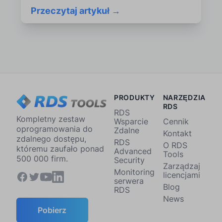
Przeczytaj artykuł →
PRODUKTY
NARZĘDZIA
RDS
RDS
Kompletny zestaw
Wsparcie
Cennik
oprogramowania do
Zdalne
Kontakt
zdalnego dostępu,
RDS
O RDS
któremu zaufało ponad
Advanced
Tools
500 000 firm.
Security
Zarządzaj
Monitoring
licencjami
serwera
Blog
RDS
News
Pobierz