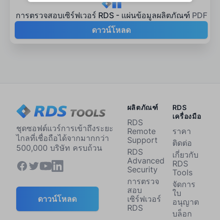
การตรวจสอบเซิร์ฟเวอร์ RDS - แผ่นข้อมูลผลิตภัณฑ์
PDF
ดาวน์โหลด
ผลิตภัณฑ์
RDS
เครื่องมือ
RDS
ชุดซอฟต์แวร์การเข้าถึงระยะ
Remote
ราคา
ไกลที่เชื่อถือได้จากมากกว่า
Support
ติดต่อ
500,000 บริษัท ครบถ้วน
RDS
เกี่ยวกับ
Advanced
RDS
Security
Tools
การตรวจ
จัดการ
สอบ
ใบ
เซิร์ฟเวอร์
ดาวน์โหลด
อนุญาต
RDS
บล็อก