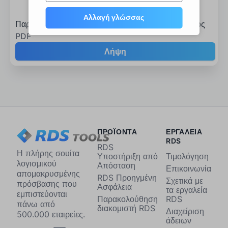
Αλλαγή γλώσσας
Παρακολούθηση διακομιστή RDS - Δελτίο προϊόντος
PDF
Λήψη
ΠΡΟΪΟΝΤΑ
ΕΡΓΑΛΕΙΑ
RDS
RDS
Η πλήρης σουίτα
Υποστήριξη από
Τιμολόγηση
λογισμικού
Απόσταση
Επικοινωνία
απομακρυσμένης
RDS Προηγμένη
Σχετικά με
πρόσβασης που
Ασφάλεια
τα εργαλεία
εμπιστεύονται
Παρακολούθηση
RDS
πάνω από
διακομιστή RDS
Διαχείριση
500.000 εταιρείες.
άδειων