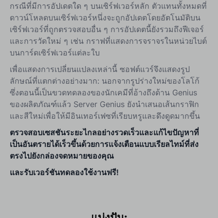
กรณีที่มีการอัปเดตใด ๆ บนเซิร์ฟเวอร์หลัก ตัวแทนทั้งหมดที่
ดาวน์โหลดบนเซิร์ฟเวอร์หนึ่งจะถูกอัปเดตโดยอัตโนมัติบน
เซิร์ฟเวอร์ที่ถูกตรวจสอบอื่น ๆ การอัปเดตนี้ยังรวมถึงฟีเจอร์
และการวัดใหม่ ๆ เช่น กราฟที่แสดงการจราจรในหน่วยไบต์
บนการ์ดเซิร์ฟเวอร์แต่ละใบ
เพื่อแสดงการเปลี่ยนแปลงเหล่านี้ ซอฟต์แวร์จึงแสดงรูป
ลักษณ์ที่แตกต่างอย่างมาก: นอกจากรูปร่างใหม่ของโลโก้
ซึ่งตอนนี้เป็นขวดทดลองของนักเคมีที่อ้างถึงด้าน Genius
ของผลิตภัณฑ์แล้ว Server Genius ยังนำเสนอเส้นกราฟิก
และสีใหม่เพื่อให้มีอินเทอร์เฟซที่เรียบหรูและดึงดูดมากขึ้น
ตรวจสอบเซสชันระยะไกลอย่างรวดเร็วและแก้ไขปัญหาที่
เป็นอันตรายได้เร็วขึ้นด้วยการแจ้งเตือนแบบเรียลไทม์ที่ส่ง
ตรงไปยังกล่องจดหมายของคุณ
และรับเวอร์ชันทดลองใช้งานฟรี!
แบ่งปัน: