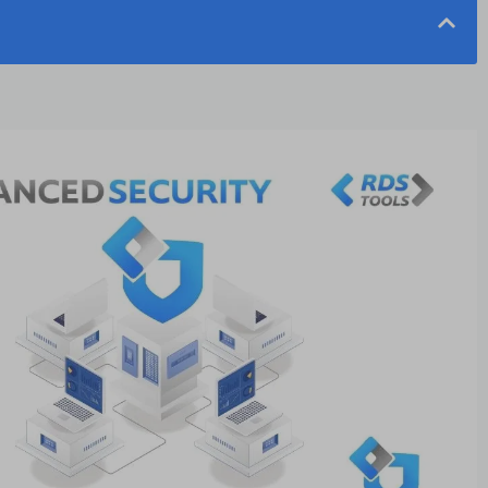
нию и обеспечению безопасности RDP в
 важна для RDP?
ости?
ности RDP
чения безопасности RDP
 повышения безопасности RDP