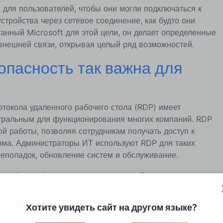
 для пользователей, чтобы они могли подключаться к
стройства через сетевое соединение, как будто они
анный Microsoft для этой цели, он делает определенные
внешней связи, открывая целый ряд возможностей.
опасность так важна для
отокола удаленного рабочего стола (RDP) имеет
тральным для функционирования многих компаний. RDP
й работы, позволяя сотрудникам получать доступ к
ома. Администраторы ИТ используют RDP для таких
неполадок, обновление систем и обслуживание.
кибербезопасности?
ивается как источник уязвимости для сетей, серверов и
Хотите увидеть сайт на другом языке?
очень полезен. Поэтому необходимо его защищать,