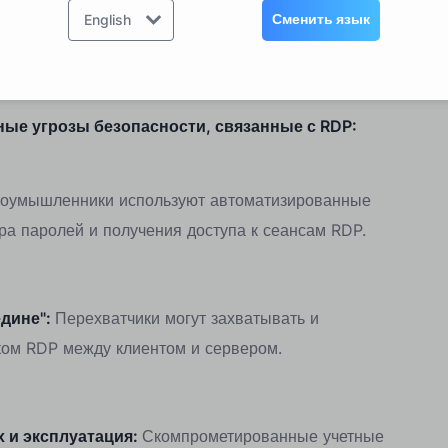
ть без опасностей. И поэтому существует возможность
Сменить язык
English
енциальные проблемы до их появления.
гроз безопасности RDP
ые угрозы безопасности, связанные с RDP:
оумышленники используют автоматизированные
ра паролей и получения доступа к сеансам RDP.
едине":
Перехватчики могут захватывать и
ом RDP между клиентом и сервером.
 и эксплуатация:
Скомпрометированные учетные