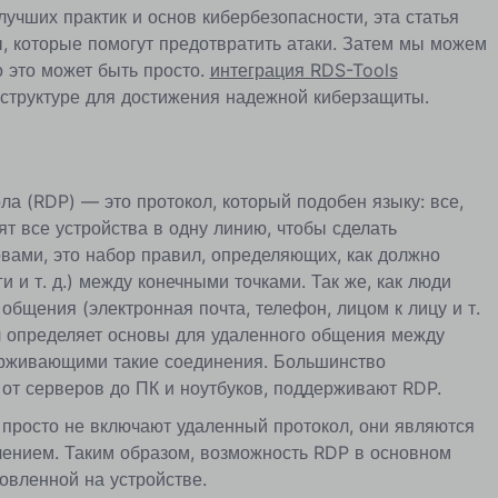
лучших практик и основ кибербезопасности, эта статья
ы, которые помогут предотвратить атаки. Затем мы можем
о это может быть просто.
интеграция RDS-Tools
структуре для достижения надежной киберзащиты.
ла (RDP) — это протокол, который подобен языку: все,
ят все устройства в одну линию, чтобы сделать
ами, это набор правил, определяющих, как должно
 и т. д.) между конечными точками. Так же, как люди
бщения (электронная почта, телефон, лицом к лицу и т.
ил определяет основы для удаленного общения между
ерживающими такие соединения. Большинство
от серверов до ПК и ноутбуков, поддерживают RDP.
просто не включают удаленный протокол, они являются
ением. Таким образом, возможность RDP в основном
овленной на устройстве.