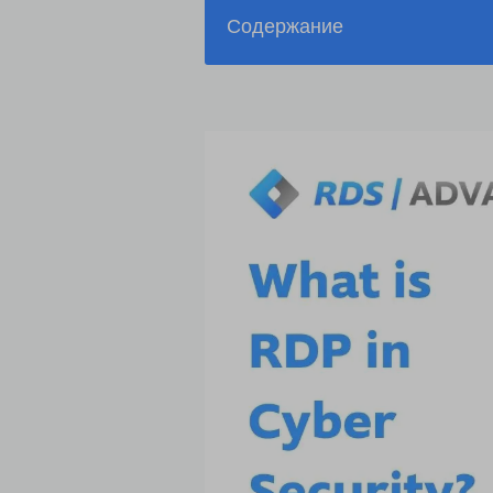
Содержание
Практический подход к понима
кибербезопасности
Что такое RDP?
Почему кибербезопасность так
Что такое RDP в кибербезопасн
Идентификация угроз безопас
Практические шаги для обеспе
Использование RDS-Tools для