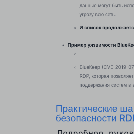
данные могут быть испо
угрозу всю сеть.
И список продолжается
Пример уязвимости BlueKee
BlueKeep (CVE-2019-07
RDP, которая позволяет
поддержания систем в а
Практические ша
безопасности RD
‍
Подробное руков