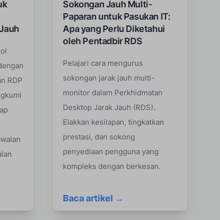
uk
Sokongan Jauh Multi-
Paparan untuk Pasukan IT:
 Jauh
Apa yang Perlu Diketahui
oleh Pentadbir RDS
ol
Pelajari cara mengurus
dengan
sokongan jarak jauh multi-
an RDP
monitor dalam Perkhidmatan
ngkumi
Desktop Jarak Jauh (RDS).
dap
Elakkan kesilapan, tingkatkan
prestasi, dan sokong
awalan
penyediaan pengguna yang
alan
kompleks dengan berkesan.
Baca artikel →