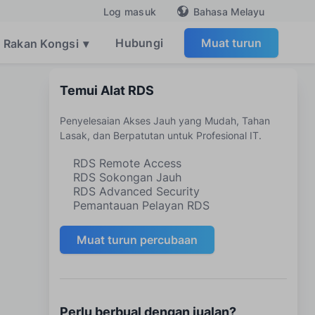
Bahasa Melayu
Log masuk
Hubungi
Muat turun
Rakan Kongsi
▾
Temui Alat RDS
Penyelesaian Akses Jauh yang Mudah, Tahan
Lasak, dan Berpatutan untuk Profesional IT.
RDS Remote Access
RDS Sokongan Jauh
RDS Advanced Security
Pemantauan Pelayan RDS
Muat turun percubaan
Perlu berbual dengan jualan?