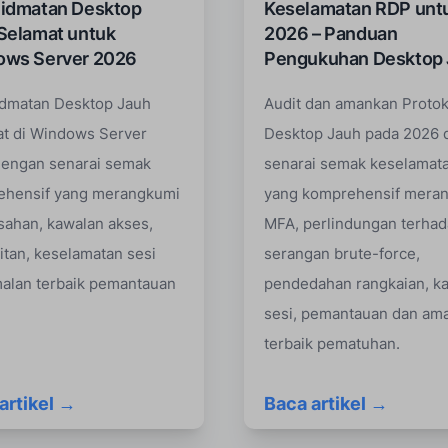
idmatan Desktop
Keselamatan RDP unt
Selamat untuk
2026 – Panduan
ows Server 2026
Pengukuhan Desktop
dmatan Desktop Jauh
Audit dan amankan Protok
t di Windows Server
Desktop Jauh pada 2026 
engan senarai semak
senarai semak keselamat
ehensif yang merangkumi
yang komprehensif mera
ahan, kawalan akses,
MFA, perlindungan terha
itan, keselamatan sesi
serangan brute-force,
alan terbaik pemantauan
pendedahan rangkaian, k
sesi, pemantauan dan am
terbaik pematuhan.
artikel →
Baca artikel →