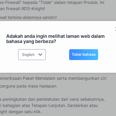
Firewall" kepada "Tidak" dalam tetapan Produk. Ini
n firewall RDS-Knight!
all terbina dalamnya sendiri!
pan, kerana ia menawarkan dua manfaat utama:
 menggunakan RDS-Knight bersama pilihan antivirus
Adakah anda ingin melihat laman web dalam
bahasa yang berbeza?
lik firewall. Organisasi tidak lagi terpaksa menggunakan
adikannya lebih menarik, firewall baru RDS-Knight adalah
Tukar bahasa
English
endah dan penggunaan jalur lebar yang dioptimumkan.
S-Knight akan mempunyai akses kepada pelbagai data
emeriksaan Paket Mendalam serta membangunkan ciri
berguna pada masa hadapan.
 peningkatan dan pembetulan dari versi sebelumnya,
i bahagian atas Tetapan Lanjutan. Sandarkan atau
ght dengan satu klik.