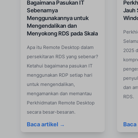
Bagaimana Pasukan IT
Perkh
Sebenarnya
Jauh 
Menggunakannya untuk
Wind
Mengendalikan dan
Perkhi
Menyokong RDS pada Skala
Selama
Apa itu Remote Desktop dalam
2025 d
persekitaran RDS yang sebenar?
kompr
Ketahui bagaimana pasukan IT
penges
menggunakan RDP setiap hari
penyul
untuk mengendalikan,
dan am
mengamankan dan memantau
RDS.
Perkhidmatan Remote Desktop
secara besar-besaran.
Baca artikel →
Baca 