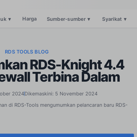
Harga
duk
▾
Sumber-sumber
▾
Syarikat
▾
RDS TOOLS BLOG
an RDS-Knight 4.4
ewall Terbina Dalam
tober 2024
Dikemaskini: 5 November 2024
nan di RDS-Tools mengumumkan pelancaran baru RDS-