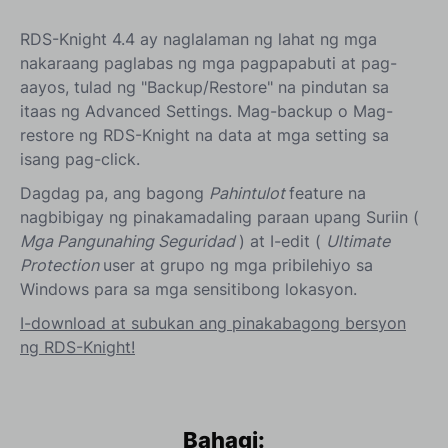
RDS-Knight 4.4 ay naglalaman ng lahat ng mga
nakaraang paglabas ng mga pagpapabuti at pag-
aayos, tulad ng "Backup/Restore" na pindutan sa
itaas ng Advanced Settings. Mag-backup o Mag-
restore ng RDS-Knight na data at mga setting sa
isang pag-click.
Dagdag pa, ang bagong
Pahintulot
feature na
nagbibigay ng pinakamadaling paraan upang Suriin (
Mga Pangunahing Seguridad
) at I-edit (
Ultimate
Protection
user at grupo ng mga pribilehiyo sa
Windows para sa mga sensitibong lokasyon.
I-download at subukan ang pinakabagong bersyon
ng RDS-Knight!
Bahagi: