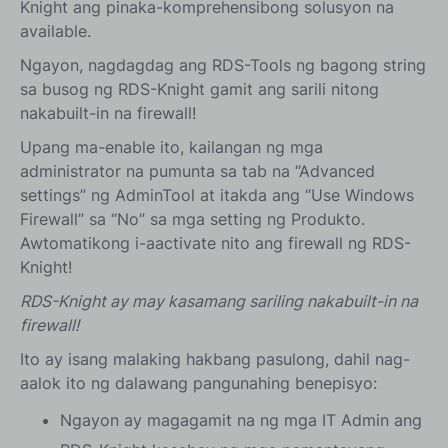
Knight ang pinaka-komprehensibong solusyon na
available.
Ngayon, nagdagdag ang RDS-Tools ng bagong string
sa busog ng RDS-Knight gamit ang sarili nitong
nakabuilt-in na firewall!
Upang ma-enable ito, kailangan ng mga
administrator na pumunta sa tab na “Advanced
settings” ng AdminTool at itakda ang “Use Windows
Firewall” sa “No” sa mga setting ng Produkto.
Awtomatikong i-aactivate nito ang firewall ng RDS-
Knight!
RDS-Knight ay may kasamang sariling nakabuilt-in na
firewall!
Ito ay isang malaking hakbang pasulong, dahil nag-
aalok ito ng dalawang pangunahing benepisyo:
Ngayon ay magagamit na ng mga IT Admin ang