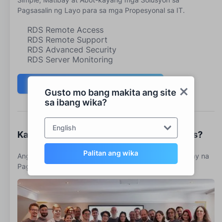
Pagsasalin ng Layo para sa mga Propesyonal sa IT.
RDS Remote Access
RDS Remote Support
RDS Advanced Security
RDS Server Monitoring
I-download ang isang pagsubok
Gusto mo bang makita ang site
sa ibang wika?
English
Kailangan mo bang makipag-usap sa sales?
Palitan ang wika
Ang Pinakamahusay na Kagamitan upang Mas Mahusay na
Paglingkuran ang iyong mga Klienteng Microsoft RDS.