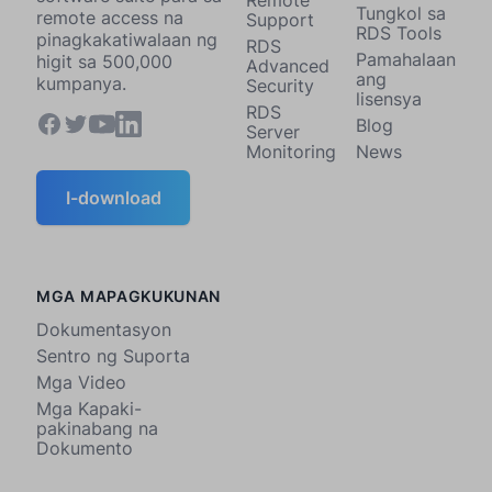
Tungkol sa
remote access na
Support
RDS Tools
pinagkakatiwalaan ng
RDS
Pamahalaan
higit sa 500,000
Advanced
ang
kumpanya.
Security
lisensya
RDS
Blog
Server
Monitoring
News
I-download
MGA MAPAGKUKUNAN
Dokumentasyon
Sentro ng Suporta
Mga Video
Mga Kapaki-
pakinabang na
Dokumento