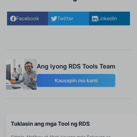
Facebook
Twitter
LinkedIn
Ang Iyong RDS Tools Team
Kausapin mo kami
Tuklasin ang mga Tool ng RDS
Simple, Matibay at Abot-kayang mga Solusyon sa