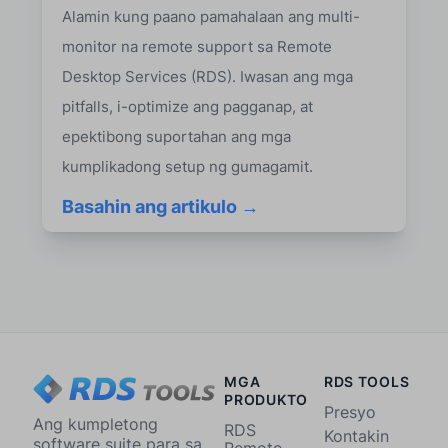
Alamin kung paano pamahalaan ang multi-
monitor na remote support sa Remote
Desktop Services (RDS). Iwasan ang mga
pitfalls, i-optimize ang pagganap, at
epektibong suportahan ang mga
kumplikadong setup ng gumagamit.
Basahin ang artikulo →
MGA
RDS TOOLS
PRODUKTO
Presyo
Ang kumpletong
RDS
Kontakin
software suite para sa
Remote