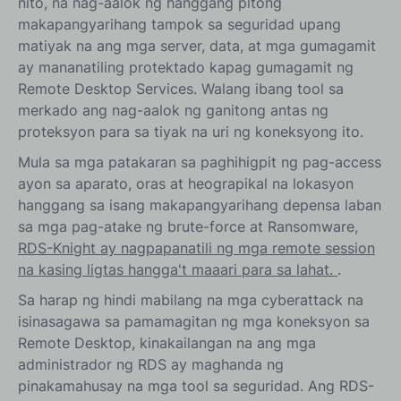
nito, na nag-aalok ng hanggang pitong
makapangyarihang tampok sa seguridad upang
matiyak na ang mga server, data, at mga gumagamit
ay mananatiling protektado kapag gumagamit ng
Remote Desktop Services. Walang ibang tool sa
merkado ang nag-aalok ng ganitong antas ng
proteksyon para sa tiyak na uri ng koneksyong ito.
Mula sa mga patakaran sa paghihigpit ng pag-access
ayon sa aparato, oras at heograpikal na lokasyon
hanggang sa isang makapangyarihang depensa laban
sa mga pag-atake ng brute-force at Ransomware,
RDS-Knight ay nagpapanatili ng mga remote session
na kasing ligtas hangga't maaari para sa lahat.
.
Sa harap ng hindi mabilang na mga cyberattack na
isinasagawa sa pamamagitan ng mga koneksyon sa
Remote Desktop, kinakailangan na ang mga
administrador ng RDS ay maghanda ng
pinakamahusay na mga tool sa seguridad. Ang RDS-