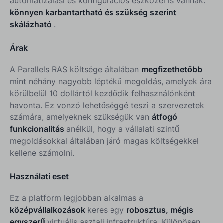
automatizálási és konfigurációs eszközei is vannak.
könnyen karbantartható és szükség szerint
skálázható
.
Árak
A Parallels RAS költsége általában
megfizethetőbb
mint néhány nagyobb léptékű megoldás, amelyek ára
körülbelül 10 dollártól kezdődik felhasználónként
havonta. Ez vonzó lehetőséggé teszi a szervezetek
számára, amelyeknek szükségük van
átfogó
funkcionalitás
anélkül, hogy a vállalati szintű
megoldásokkal általában járó magas költségekkel
kellene számolni.
Használati eset
Ez a platform legjobban alkalmas a
középvállalkozások
keres egy
robosztus, mégis
egyszerű
virtuális asztali infrastruktúra. Különösen