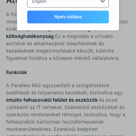
English
A Parallels Remote Application Server (RAS) egy
Nyelv váltása
mindent egybevéve VDI megoldás, amely egyensúlyt
kínál a
teljesítmény, használhatóság és
költséghatékonyság
Ez a megoldás a virtuális
asztalok és alkalmazások telepítésének és
kezelésének megkönnyítésére készült, különös
figyelmet fordítva a közepes méretű vállalatokra.
Funkciók
A Parallels RAS egyszerűsíti a szolgáltatások
beállítását és folyamatos kezelését, biztosítva egy
intuitív felhasználói felület és eszközök
és ezzel
csökkenti az IT terheket. Széleskörű eszközöket és
operációs rendszereket támogat, biztosítva, hogy a
felhasználók bárhonnan hozzáférhessenek
munkaterületeikhez. Ezenkívül beépített