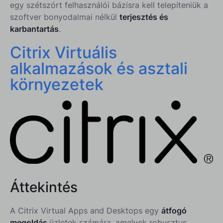
egy szétszórt felhasználói bázisra kell telepíteniük a
szoftver bonyodalmai nélkül
terjesztés és
karbantartás
​.
Citrix Virtuális
alkalmazások és asztali
környezetek
Áttekintés
A Citrix Virtual Apps and Desktops egy
átfogó
megoldás
üzletek számára, amelyek robusztus,