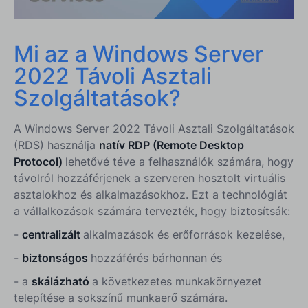
Hogyan kell integrálni az RDS-Tools-t a Windows
Server 2022 RDS-sel?
Mi az a Windows Server
Következtetés
2022 Távoli Asztali
Szolgáltatások?
A Windows Server 2022 Távoli Asztali Szolgáltatások
(RDS) használja
natív RDP (Remote Desktop
Protocol)
lehetővé téve a felhasználók számára, hogy
távolról hozzáférjenek a szerveren hosztolt virtuális
asztalokhoz és alkalmazásokhoz. Ezt a technológiát
a vállalkozások számára tervezték, hogy biztosítsák:
-
centralizált
alkalmazások és erőforrások kezelése,
-
biztonságos
hozzáférés bárhonnan és
-
a
skálázható
a következetes munkakörnyezet
telepítése a sokszínű munkaerő számára.