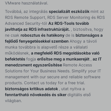
VMware használatával.
Továbbá, az integrálás
specializált eszközök
mint az
RDS Remote Support, RDS Server Monitoring és RDS
Advanced Security-tól
Az RDS-Tools tovább
javíthatja az RDS infrastruktúráját.
, biztosítva, hogy
ne csak
robosztus és hatékony
de is
biztonságos a
fejlődő fenyegetésekkel szemben
Ahogy a távoli
munka továbbra is alapvető része a vállalati
működésnek,
a megfelelő RDS megoldásokba való
befektetés
fogja
erősítse meg a munkaerejét
,
az IT
menedzsment egyszerűsítése
Remote Access
Solutions for Your Business Needs. Simplify your IT
management with our secure and reliable software
products. Contact us today for a free trial.
biztonságos kritikus adatok
, utat nyitva a
fenntartható növekedés és siker
digitális első
világban.