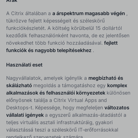
Árak
A Citrix általában a
a árspektrum magasabb végén
,
tükrözve fejlett képességeit és széleskörű
funkciókészletét. A költség körülbelül 15 dollártól
kezdődik felhasználónként havonta, de ez jelentősen
növekedhet több funkció hozzáadásával.
fejlett
funkciók és nagyobb telepítésekhez
.
Használati eset
Nagyvállalatok, amelyek igénylik a
megbízható és
skálázható
megoldás a támogatáshoz egy
komplex
alkalmazások és felhasználói környezetek
különösen
előnyösnek találja a Citrix Virtual Apps and
Desktops-t. Képessége, hogy megfeleljen
változatos
vállalati igények
a egyszerű alkalmazás-átadástól a
teljes virtuális asztali infrastruktúráig, gyakori
választássá teszi a széleskörű IT-erőforrásokkal
rendelkező szervezetek számára.