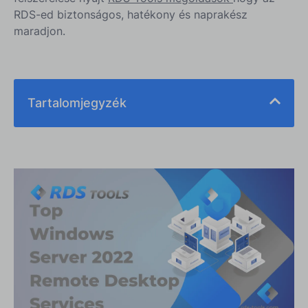
RDS-ed biztonságos, hatékony és naprakész
maradjon.
Tartalomjegyzék
Mi az a Windows Server 2022 Távoli Asztali
Szolgáltatások?
GO-Global
Citrix Virtuális alkalmazások és asztali környezetek
VMware Horizon Cloud
Parallels RAS
A legjobb eszközök a Windows Server 2022 RDS-
hez az RDS-Tools által