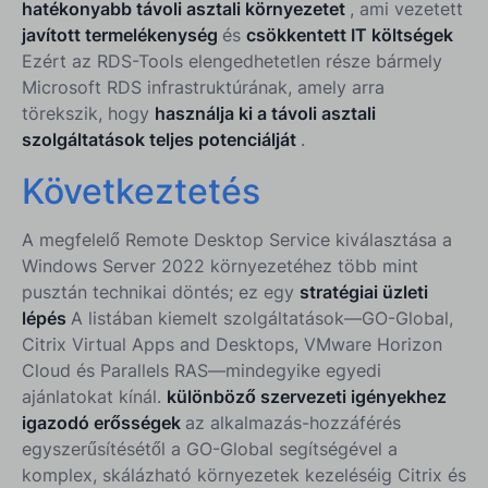
hatékonyabb távoli asztali környezetet
, ami vezetett
javított termelékenység
és
csökkentett IT költségek
Ezért az RDS-Tools elengedhetetlen része bármely
Microsoft RDS infrastruktúrának, amely arra
törekszik, hogy
használja ki a távoli asztali
szolgáltatások teljes potenciálját
.
Következtetés
A megfelelő Remote Desktop Service kiválasztása a
Windows Server 2022 környezetéhez több mint
pusztán technikai döntés; ez egy
stratégiai üzleti
lépés
A listában kiemelt szolgáltatások—GO-Global,
Citrix Virtual Apps and Desktops, VMware Horizon
Cloud és Parallels RAS—mindegyike egyedi
ajánlatokat kínál.
különböző szervezeti igényekhez
igazodó erősségek
az alkalmazás-hozzáférés
egyszerűsítésétől a GO-Global segítségével a
komplex, skálázható környezetek kezeléséig Citrix és