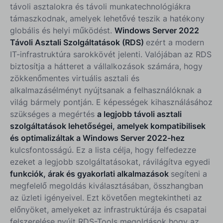
távoli asztalokra és távoli munkatechnológiákra
támaszkodnak, amelyek lehetővé teszik a hatékony
globális és helyi működést.
Windows Server 2022
Távoli Asztali Szolgáltatások (RDS)
ezért a modern
IT-infrastruktúra sarokkövét jelenti. Valójában az RDS
biztosítja a hátteret a vállalkozások számára, hogy
zökkenőmentes virtuális asztali és
alkalmazásélményt nyújtsanak a felhasználóknak a
világ bármely pontján. E képességek kihasználásához
szükséges a megértés
a legjobb távoli asztali
szolgáltatások lehetőségei, amelyek kompatibilisek
és optimalizáltak a Windows Server 2022-hez
kulcsfontosságú. Ez a lista célja, hogy felfedezze
ezeket a legjobb szolgáltatásokat, rávilágítva egyedi
funkciók, árak és gyakorlati alkalmazások
segíteni a
megfelelő megoldás kiválasztásában, összhangban
az üzleti igényeivel. Ezt követően megtekintheti az
előnyöket, amelyeket az infrastruktúrája és csapatai
felszerelése nyújt
RDS-Tools megoldások
hogy az