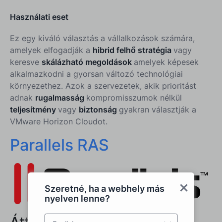
Használati eset
Ez egy kiváló választás a vállalkozások számára,
amelyek elfogadják a
hibrid felhő stratégia
vagy
keresve
skálázható megoldások
amelyek képesek
alkalmazkodni a gyorsan változó technológiai
környezethez. Azok a szervezetek, akik prioritást
adnak
rugalmasság
kompromisszumok nélkül
teljesítmény
vagy
biztonság
gyakran választják a
VMware Horizon Cloudot.
Parallels RAS
Szeretné, ha a webhely más
nyelven lenne?
Áttekintés