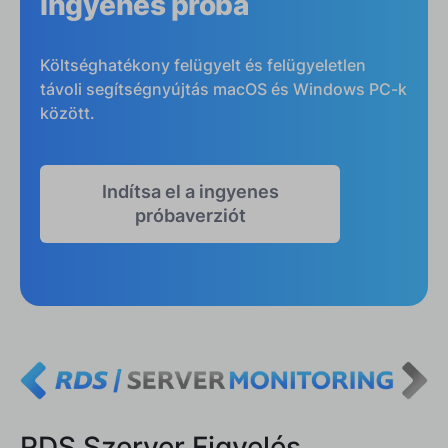
ingyenes próba
Költséghatékony felügyelt és felügyeletlen
távoli segítségnyújtás macOS és Windows PC-k
között.
Indítsa el a ingyenes
próbaverziót
RDS Szerver Figyelés