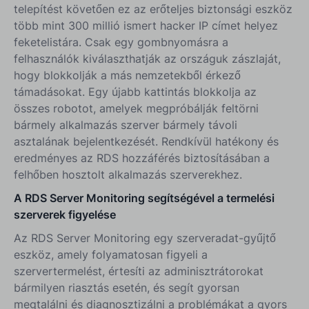
telepítést követően ez az erőteljes biztonsági eszköz
több mint 300 millió ismert hacker IP címet helyez
feketelistára. Csak egy gombnyomásra a
felhasználók kiválaszthatják az országuk zászlaját,
hogy blokkolják a más nemzetekből érkező
támadásokat. Egy újabb kattintás blokkolja az
összes robotot, amelyek megpróbálják feltörni
bármely alkalmazás szerver bármely távoli
asztalának bejelentkezését. Rendkívül hatékony és
eredményes az RDS hozzáférés biztosításában a
felhőben hosztolt alkalmazás szerverekhez.
A RDS Server Monitoring segítségével a termelési
szerverek figyelése
Az RDS Server Monitoring egy szerveradat-gyűjtő
eszköz, amely folyamatosan figyeli a
szervertermelést, értesíti az adminisztrátorokat
bármilyen riasztás esetén, és segít gyorsan
megtalálni és diagnosztizálni a problémákat a gyors