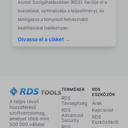
Asztali Szolgáltatásokban (RDS). Kerülje el a
buktatókat, optimalizálja a teljesítményt, és
támogassa a bonyolult felhasználói
beállításokat hatékonyan.
Olvassa el a cikket →
TERMÉKEK
RDS
ESZKÖZÖK
RDS
A teljes távoli
Távsegítség
Árak
hozzáférésű
RDS
Kapcsolat
szoftvercsomag,
Advanced
RDS
amelyet több mint
Security
Eszközökről
500 000 vállalat
RDS