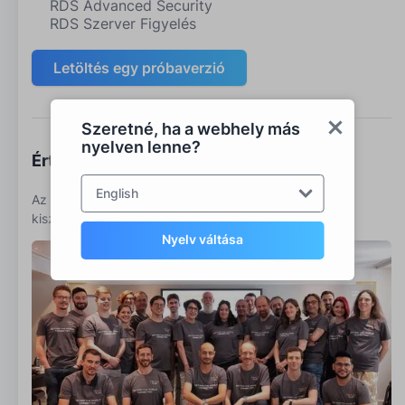
RDS Advanced Security
RDS Szerver Figyelés
Letöltés egy próbaverzió
Szeretné, ha a webhely más
nyelven lenne?
Értékesítéssel kell beszélni?
English
Az Ultimate Toolbox a Microsoft RDS ügyfelek jobb
kiszolgálásához.
Nyelv váltása