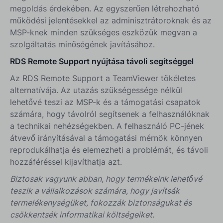
megoldás érdekében. Az egyszerűen létrehozható
működési jelentésekkel az adminisztrátoroknak és az
MSP-knek minden szükséges eszközük megvan a
szolgáltatás minőségének javításához.
RDS Remote Support nyújtása távoli segítséggel
Az RDS Remote Support a TeamViewer tökéletes
alternatívája. Az utazás szükségessége nélkül
lehetővé teszi az MSP-k és a támogatási csapatok
számára, hogy távolról segítsenek a felhasználóknak
a technikai nehézségekben. A felhasználó PC-jének
átvevő irányításával a támogatási mérnök könnyen
reprodukálhatja és elemezheti a problémát, és távoli
hozzáféréssel kijavíthatja azt.
Biztosak vagyunk abban, hogy termékeink lehetővé
teszik a vállalkozások számára, hogy javítsák
termelékenységüket, fokozzák biztonságukat és
csökkentsék informatikai költségeiket.