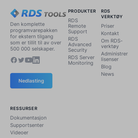
PRODUKTER
RDS
VERKTØY
RDS
Den komplette
Remote
Priser
programvarepakken
Support
Kontakt
for ekstern tilgang
RDS
Om RDS-
som er tillit til av over
Advanced
verktøy
500 000 selskaper.
Security
Administrer
RDS Server
lisenser
Monitoring
Blog
News
Nedlasting
RESSURSER
Dokumentasjon
Supportsenter
Videoer