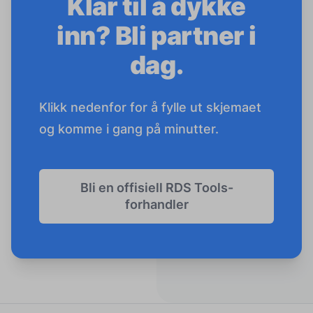
Klar til å dykke
inn? Bli partner i
dag.
Klikk nedenfor for å fylle ut skjemaet
og komme i gang på minutter.
Bli en offisiell RDS Tools-
forhandler