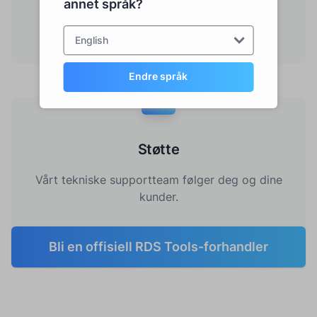
annet språk?
Få nytte av en enkel, problemfri og risikofri
start.
English
Endre språk
Støtte
Vårt tekniske supportteam følger deg og dine
kunder.
Bli en offisiell RDS Tools-forhandler