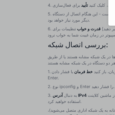
 شد، کلیک کنید
تأیید
4.
شده است - این هنگام اتصال از دستگاه
5.
دیگر مورد نیاز خواهد بود.
ر دهید]
قدرت و خواب
تنظیمات برای
6.
بررسی اتصال شبکه:
ه مشابه هستند یا از طریق VPN برای دسترسی امن و بدون
ن، باز کنید
خط فرمان
1.
Enter.
و Enter را فشار دهید.
ipconfig
نوع
2.
 ماشین کلاینت
آدرس IPv4
به دنبال
3.
استفاده خواهید کرد.
خانه به یک شبکه اداری متصل می‌شوید)،