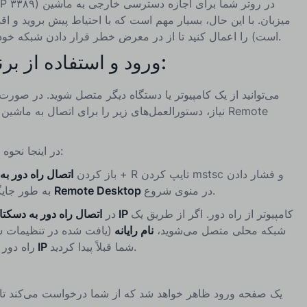
میزبان. با این حال، بسیار مهم است که با احتیاط پیش بروید و ا
است) را اعمال کنید تا از در معرض خطر قرار دادن شبکه خود در برابر تهدیدات سایبری جلوگیری کنید.
ورود و استفاده از برنامه دسکتاپ از راه دور:
نیاز، دستورالعمل‌های زیر را برای اتصال به ماشین ویندو
در اینجا نحوه اتصال از یک دستگاه ویندوزی آمده است:
و فشار دادن
mstsc
تایپ کردن
ویندوز + R
باز کردن
اتصال راه دور ب
در منوی شروع.
Remote Desktop
Enter. به طور جایگزین، می‌توانید جستجو کنید برای
کامپیوتر از راه دور. اگر از طریق یک
آدرس IP
در
اتصال راه دور به دسکت
شبکه محلی متصل می‌شوید،
نام رایانه
(یافت شده در تنظیمات سی
شما قبلاً پیدا کردید.
آدرس IP
راه دور 
یک صفحه ورود ظاهر خواهد شد که از شما درخواست می‌کند تا