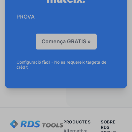
PROVA
Comença GRATIS »
Configuració fàcil - No es requereix targeta de
crèdit
PRODUCTES
SOBRE
RDS
Alternativa