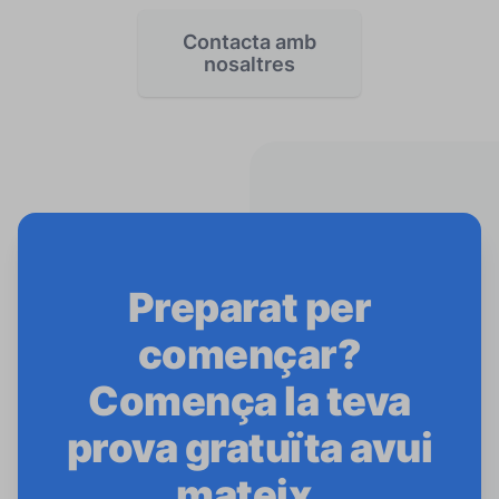
Contacta amb
nosaltres
Preparat per
començar?
Comença la teva
prova gratuïta avui
mateix.