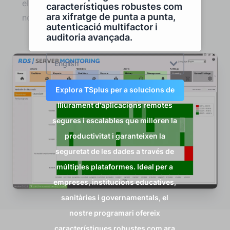
els llindars de certes mètriques i tornen a la
característiques robustes com
ara xifratge de punta a punta,
normalitat.
autenticació multifactor i
auditoria avançada.
English
Explora TSplus per a solucions de
lliurament d'aplicacions remotes
segures i escalables que milloren la
productivitat i garanteixen la
seguretat de les dades a través de
múltiples plataformes. Ideal per a
empreses, institucions educatives,
sanitàries i governamentals, el
nostre programari ofereix
característiques robustes com ara