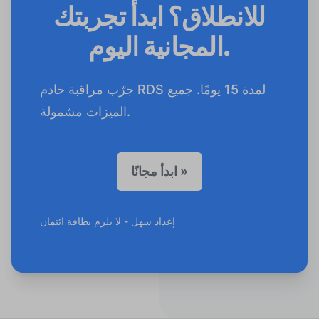
للانطلاق؟ ابدأ تجربتك
المجانية اليوم.
جرّب مراقبة خادم RDS لمدة 15 يومًا. جميع
الميزات مشمولة.
ابدأ مجانًا »
إعداد سهل - لا يلزم بطاقة ائتمان