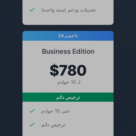
تحديثات ودعم (سنة واحدة)
خصم 28%
Business Edition
$780
لـ 10 خوادم
ترخيص دائم
حتى 10 خوادم
ترخيص دائم