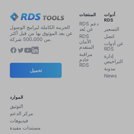
أدوات
المنتجات
RDS
RDS دعم
الحزمة الكاملة لبرامج الوصول
التسعير
عن بُعد
عن بعد الموثوق بها من قبل أكثر
اتصل
RDS
من 500،000 شركة.
الأمان
عن أدوات
المتقدم
RDS
مراقبة
إدارة
خادم
التراخيص
RDS
مدونة
تحميل
News
الموارد
التوثيق
مركز الدعم
فيديوهات
مستندات مفيدة