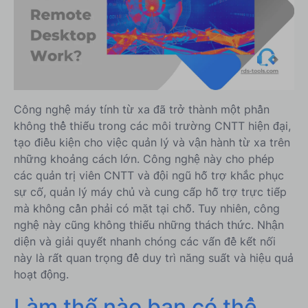
Làm thế nào bạn có thể tận dụng các giải pháp
Remote Desktop của bên thứ ba?
Kết luận
Công nghệ máy tính từ xa đã trở thành một phần
không thể thiếu trong các môi trường CNTT hiện đại,
tạo điều kiện cho việc quản lý và vận hành từ xa trên
những khoảng cách lớn. Công nghệ này cho phép
các quản trị viên CNTT và đội ngũ hỗ trợ khắc phục
sự cố, quản lý máy chủ và cung cấp hỗ trợ trực tiếp
mà không cần phải có mặt tại chỗ. Tuy nhiên, công
nghệ này cũng không thiếu những thách thức. Nhận
diện và giải quyết nhanh chóng các vấn đề kết nối
này là rất quan trọng để duy trì năng suất và hiệu quả
hoạt động.
Làm thế nào bạn có thể