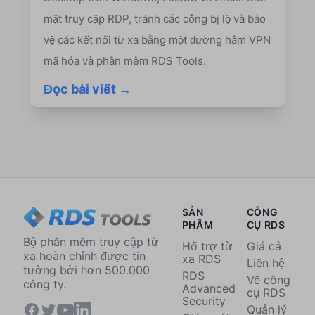
mật truy cập RDP, tránh các cổng bị lộ và bảo
vệ các kết nối từ xa bằng một đường hầm VPN
mã hóa và phần mềm RDS Tools.
Đọc bài viết →
SẢN
CÔNG
PHẨM
CỤ RDS
Bộ phần mềm truy cập từ
Hỗ trợ từ
Giá cả
xa hoàn chỉnh được tin
xa RDS
Liên hệ
tưởng bởi hơn 500.000
RDS
Về công
công ty.
Advanced
cụ RDS
Security
Quản lý