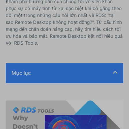
Khám phá hướng dẫn của chúng tôi về việc khắc
phục sự cố máy tính từ xa, đặc biệt khi cố gắng theo
dõi một trong những câu hỏi lớn nhất về RDS: "tại
sao Remote Desktop không hoạt động?". Từ cấu hình
mạng đến chẩn đoán nâng cao, hãy tìm hiểu cách tối
ưu hóa và bảo mật.
Remote Desktop
kết nối hiệu quả
với RDS-Tools.
Mục lục
Làm thế nào bạn có thể chẩn đoán các lỗi Remote
Desktop phổ biến?
Các Kỹ Thuật Chẩn Đoán Nâng Cao và Khắc Phục
Sự Cố Là Gì?
Các giải pháp kỹ thuật bổ sung và sửa lỗi cho
Remote Desktop là gì?