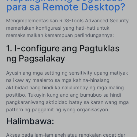
para sa Remote Desktop?
Mengimplementasikan RDS-Tools Advanced Security
memerlukan konfigurasi yang hati-hati untuk
memaksimalkan kemampuan perlindungannya:
1. I-configure ang Pagtuklas
ng Pagsalakay
Ayusin ang mga setting ng sensitivity upang matiyak
na ikaw ay maalerto sa mga kahina-hinalang
aktibidad nang hindi ka nalulumbay ng mga maling
positibo. Tukuyin kung ano ang bumubuo sa hindi
pangkaraniwang aktibidad batay sa karaniwang mga
pattern ng paggamit ng iyong organisasyon.
Halimbawa:
Akses pada jam-jam aneh atau rangkaian cepat dari