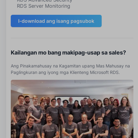
RDS Server Monitoring
I-download ang isang pagsubok
Kailangan mo bang makipag-usap sa sales?
Ang Pinakamahusay na Kagamitan upang Mas Mahusay na
Paglingkuran ang iyong mga Klienteng Microsoft RDS.