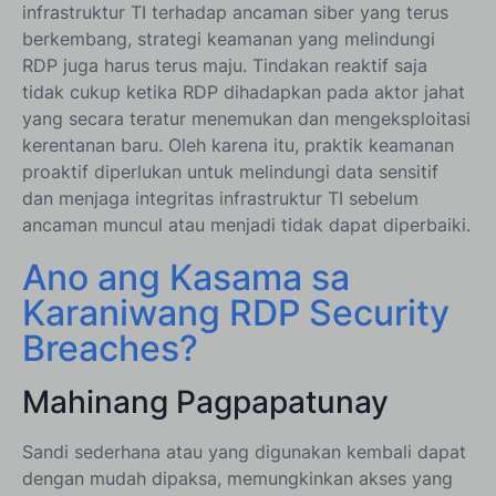
infrastruktur TI terhadap ancaman siber yang terus
berkembang, strategi keamanan yang melindungi
RDP juga harus terus maju. Tindakan reaktif saja
tidak cukup ketika RDP dihadapkan pada aktor jahat
yang secara teratur menemukan dan mengeksploitasi
kerentanan baru. Oleh karena itu, praktik keamanan
proaktif diperlukan untuk melindungi data sensitif
dan menjaga integritas infrastruktur TI sebelum
ancaman muncul atau menjadi tidak dapat diperbaiki.
Ano ang Kasama sa
Karaniwang RDP Security
Breaches?
Mahinang Pagpapatunay
Sandi sederhana atau yang digunakan kembali dapat
dengan mudah dipaksa, memungkinkan akses yang