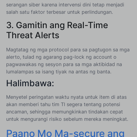
serangan siber karena intervensi dini tetap menjadi
salah satu faktor terbesar untuk perlindungan.
3. Gamitin ang Real-Time
Threat Alerts
Magtatag ng mga protocol para sa pagtugon sa mga
alerto, tulad ng agarang pag-lock ng account o
pagwawakas ng sesyon para sa mga aktibidad na
lumalampas sa isang tiyak na antas ng banta.
Halimbawa:
Menyetel peringatan waktu nyata untuk item di atas
akan memberi tahu tim TI segera tentang potensi
ancaman, sehingga memungkinkan tindakan cepat
untuk mengurangi risiko sebelum mereka meningkat.
Paano Mo Ma-secure ang