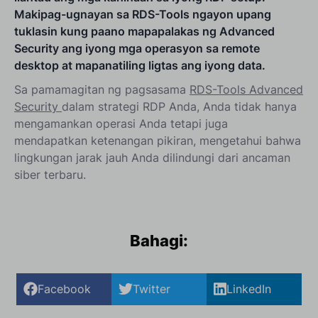
Makipag-ugnayan sa RDS-Tools ngayon upang
tuklasin kung paano mapapalakas ng Advanced
Security ang iyong mga operasyon sa remote
desktop at mapanatiling ligtas ang iyong data.
Sa pamamagitan ng pagsasama
RDS-Tools Advanced
Security
dalam strategi RDP Anda, Anda tidak hanya
mengamankan operasi Anda tetapi juga
mendapatkan ketenangan pikiran, mengetahui bahwa
lingkungan jarak jauh Anda dilindungi dari ancaman
siber terbaru.
Bahagi:
Facebook
Twitter
LinkedIn