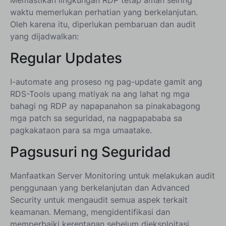
waktu memerlukan perhatian yang berkelanjutan.
Oleh karena itu, diperlukan pembaruan dan audit
yang dijadwalkan:
Regular Updates
I-automate ang proseso ng pag-update gamit ang
RDS-Tools upang matiyak na ang lahat ng mga
bahagi ng RDP ay napapanahon sa pinakabagong
mga patch sa seguridad, na nagpapababa sa
pagkakataon para sa mga umaatake.
Pagsusuri ng Seguridad
Manfaatkan Server Monitoring untuk melakukan audit
penggunaan yang berkelanjutan dan Advanced
Security untuk mengaudit semua aspek terkait
keamanan. Memang, mengidentifikasi dan
memperbaiki kerentanan sebelum dieksploitasi