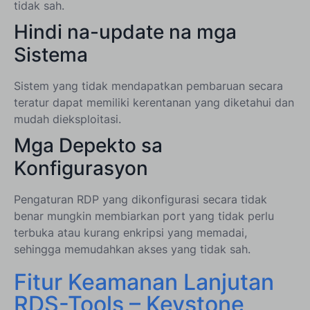
tidak sah.
Hindi na-update na mga
Sistema
Sistem yang tidak mendapatkan pembaruan secara
teratur dapat memiliki kerentanan yang diketahui dan
mudah dieksploitasi.
Mga Depekto sa
Konfigurasyon
Pengaturan RDP yang dikonfigurasi secara tidak
benar mungkin membiarkan port yang tidak perlu
terbuka atau kurang enkripsi yang memadai,
sehingga memudahkan akses yang tidak sah.
Fitur Keamanan Lanjutan
RDS-Tools – Keystone