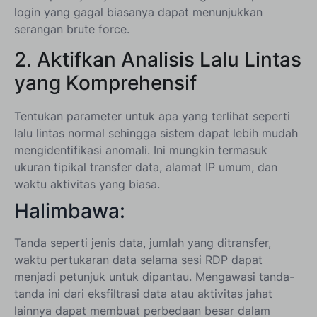
login yang gagal biasanya dapat menunjukkan
serangan brute force.
2. Aktifkan Analisis Lalu Lintas
yang Komprehensif
Tentukan parameter untuk apa yang terlihat seperti
lalu lintas normal sehingga sistem dapat lebih mudah
mengidentifikasi anomali. Ini mungkin termasuk
ukuran tipikal transfer data, alamat IP umum, dan
waktu aktivitas yang biasa.
Halimbawa:
Tanda seperti jenis data, jumlah yang ditransfer,
waktu pertukaran data selama sesi RDP dapat
menjadi petunjuk untuk dipantau. Mengawasi tanda-
tanda ini dari eksfiltrasi data atau aktivitas jahat
lainnya dapat membuat perbedaan besar dalam