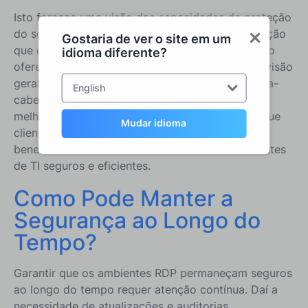
Isto fornece uma visão das capacidades de proteção
do software RDS-Tools e do alcance de intervenção
Gostaria de ver o site em um
que esta ferramenta suíça de canivete cibernético
idioma diferente?
oferece a qualquer profissional de TI ou MSP. A visão
geral de como cada peça contribui para o quebra-
English
cabeça mantém nossas equipes na vanguarda,
melhorando nossos produtos diariamente para que
Mudar idioma
clientes e usuários em todo o mundo possam
beneficiar-se de suas funcionalidades em ambientes
de TI seguros e eficientes.
Como Pode Manter a
Segurança ao Longo do
Tempo?
Garantir que os ambientes RDP permaneçam seguros
ao longo do tempo requer atenção contínua. Daí a
necessidade de atualizações e auditorias