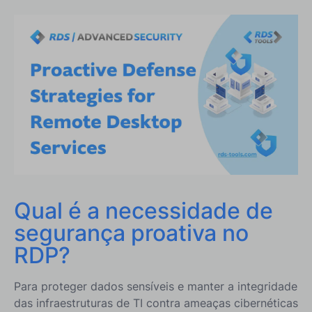
RDP?
O que incluem as violações de segurança RDP
comuns?
Recursos de Segurança Avançada do RDS-Tools –
Keystone Para Proteger o Desktop Remoto
Como você pode configurar um ambiente de
segurança proativa para Remote Desktop?
Como Pode Proteger o Desktop Remoto?
Como Pode Manter a Segurança ao Longo do
Tempo?
Qual é a necessidade de
Conclusão
segurança proativa no
RDP?
Para proteger dados sensíveis e manter a integridade
das infraestruturas de TI contra ameaças cibernéticas