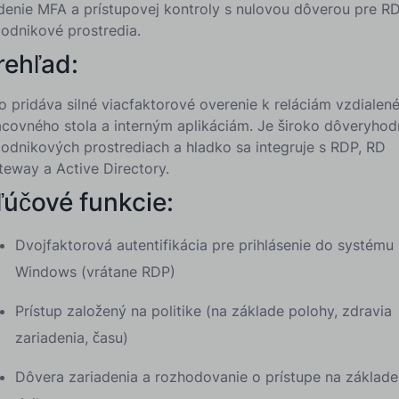
denie MFA a prístupovej kontroly s nulovou dôverou pre R
podnikové prostredia.
rehľad:
o pridáva silné viacfaktorové overenie k reláciám vzdialen
acovného stola a interným aplikáciám. Je široko dôveryho
podnikových prostrediach a hladko sa integruje s RDP, RD
teway a Active Directory.
ľúčové funkcie:
Dvojfaktorová autentifikácia pre prihlásenie do systému
Windows (vrátane RDP)
Prístup založený na politike (na základe polohy, zdravia
zariadenia, času)
Dôvera zariadenia a rozhodovanie o prístupe na základe