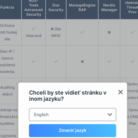
RDS-
Heimda
Tools
Duo
ManageEngine
Nerdio
Funkcia
Threa
Advanced
Security
RAP
Manager
Prev
Security
Ochrana
✅
❌ (iba
roti hrubej
✅
❌
✅
Vstavané
MFA)
sile
Geo-IP /
časovo
✅
✅
❌
✅
✅
založená
kontrola
✅ Záznam
✅ Údaje
✅ Správ
Auditing
✅ Úplné
a ovládací
✅
o
koncový
Chceli by ste vidieť stránku v
relácií
protokoly
panel
používaní
bodoc
inom jazyku?
ástroje na
✅ Opra
✅ Správa
English
timalizáciu
❌
❌
❌
a DN
záplat
systému
filter
Zmeniť jazyk
Zosilnenie