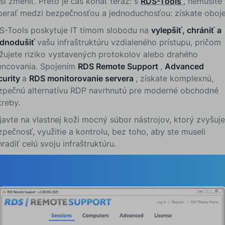
í zmeniť. Preto je čas konať teraz: s
RDS-Tools
, nemusíte 
berať medzi bezpečnosťou a jednoduchosťou: získate oboje
S-Tools poskytuje IT tímom slobodu na
vylepšiť, chrániť a
ednodušiť
vašu infraštruktúru vzdialeného prístupu, pričom
ižujete
riziko vystavených protokolov alebo drahého
cencovania. Spojením
RDS Remote Support
,
Advanced
curity
a
RDS monitorovanie servera
, získate komplexnú,
zpečnú alternatívu RDP navrhnutú pre moderné obchodné
treby.
javte na vlastnej koži mocný súbor nástrojov, ktorý zvyšuje
pečnosť, využitie a kontrolu, bez toho, aby ste museli
radiť celú svoju infraštruktúru.