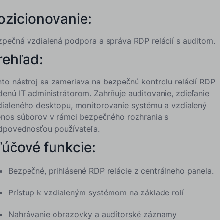
ozicionovanie:
zpečná vzdialená podpora a správa RDP relácií s auditom.
rehľad:
nto nástroj sa zameriava na bezpečnú kontrolu relácií RDP
denú IT administrátorom. Zahrňuje auditovanie, zdieľanie
dialeného desktopu, monitorovanie systému a vzdialený
enos súborov v rámci bezpečného rozhrania s
dpovednosťou používateľa.
ľúčové funkcie:
Bezpečné, prihlásené RDP relácie z centrálneho panela.
Prístup k vzdialeným systémom na základe rolí
Nahrávanie obrazovky a audítorské záznamy