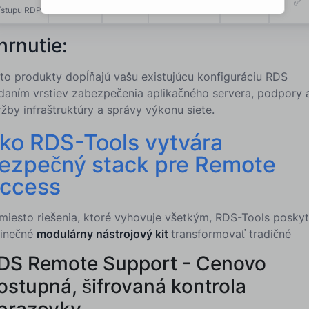
✅
✅
✅
✅
✅
ístupu RDP
hrnutie:
eto produkty dopĺňajú vašu existujúcu konfiguráciu RDS
idaním vrstiev zabezpečenia aplikačného servera, podpory 
žby infraštruktúry a správy výkonu siete.
ko RDS-Tools vytvára
ezpečný stack pre Remote
ccess
miesto riešenia, ktoré vyhovuje všetkým, RDS-Tools poskyt
dinečné
modulárny nástrojový kit
transformovať tradičné
DS Remote Support - Cenovo
ostupná, šifrovaná kontrola
brazovky