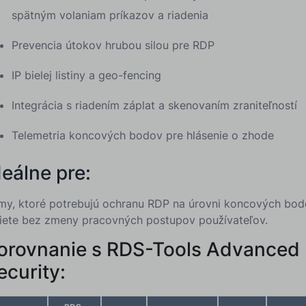
spätným volaniam príkazov a riadenia
Prevencia útokov hrubou silou pre RDP
IP bielej listiny a geo-fencing
Integrácia s riadením záplat a skenovaním zraniteľností
Telemetria koncových bodov pre hlásenie o zhode
deálne pre:
rmy, ktoré potrebujú ochranu RDP na úrovni koncových bo
siete bez zmeny pracovných postupov používateľov.
orovnanie s RDS-Tools Advanced
ecurity: