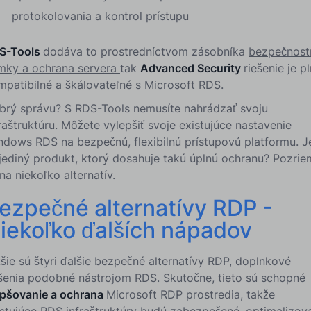
protokolovania a kontrol prístupu
S-Tools
dodáva to prostredníctvom zásobníka
bezpečnost
mky a ochrana servera
tak
Advanced Security
riešenie je p
mpatibilné a škálovateľné s Microsoft RDS.
brý správu? S RDS-Tools nemusíte nahrádzať svoju
raštruktúru. Môžete vylepšiť svoje existujúce nastavenie
ndows RDS na bezpečnú, flexibilnú prístupovú platformu. J
 jediný produkt, ktorý dosahuje takú úplnú ochranu? Pozri
na niekoľko alternatív.
ezpečné alternatívy RDP
-
iekoľko ďalších nápadov
šie sú štyri ďalšie bezpečné alternatívy RDP, doplnkové
ešenia podobné nástrojom RDS. Skutočne, tieto sú schopné
epšovanie a ochrana
Microsoft RDP prostredia, takže
istujúce RDS infraštruktúry budú zabezpečené, optimalizov