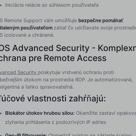
Iniciácia relácie so súhlasom používateľa
S Remote Support vám umožňuje
bezpečne pomáhať
dialeným používateľom
zatiaľ čo udržiavate svoje prostredi
S izolované a chránené.
DS Advanced Security - Komplex
chrana pre Remote Access
vanced Security
poskytuje vrstvenú ochranu proti
jbežnejším útokom na prostredia RDP. Je automatizovaná,
eligentná a ľahko spravovateľná.
ľúčové vlastnosti zahŕňajú:
Blokátor útokov hrubou silou:
Okamžite zastaví opakov
zlyhania prihlásenia z podozrivých IP adries
Geo-IP filtrovanie:
Obmedziť prístup na základe krajiny