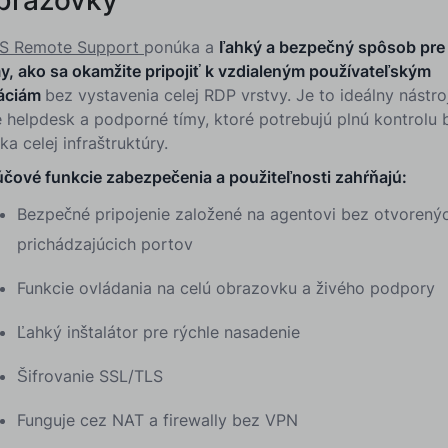
S Remote Support
ponúka a
ľahký a bezpečný spôsob pre 
my, ako sa okamžite pripojiť k vzdialeným používateľským
láciám
bez vystavenia celej RDP vrstvy. Je to ideálny nástro
e helpdesk a podporné tímy, ktoré potrebujú plnú kontrolu 
ika celej infraštruktúry.
účové funkcie zabezpečenia a použiteľnosti zahŕňajú:
Bezpečné pripojenie založené na agentovi bez otvorený
prichádzajúcich portov
Funkcie ovládania na celú obrazovku a živého podpory
Ľahký inštalátor pre rýchle nasadenie
Šifrovanie SSL/TLS
Funguje cez NAT a firewally bez VPN