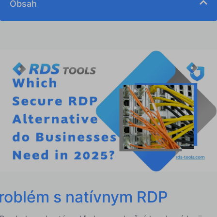
Obsah
Problém s natívnym RDP
Čo definuje bezpečnú alternatívu RDP?
Bezpečné alternatívy RDP
- Niekoľko ďalších nápadov
Ako RDS-Tools vytvára bezpečný stack pre Remote
Access
Zabezpečenie kybernetickej bezpečnosti naprieč
odvetviami
Záver: Urobte z roku 2025 rok, kedy prejdete na
bezpečnú alternatívu RDP
roblém s natívnym RDP