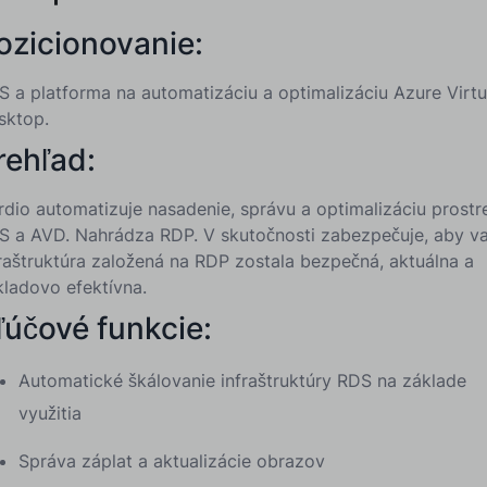
ozicionovanie:
S a platforma na automatizáciu a optimalizáciu Azure Virtu
sktop.
rehľad:
rdio automatizuje nasadenie, správu a optimalizáciu prostr
S a AVD. Nahrádza RDP. V skutočnosti zabezpečuje, aby v
fraštruktúra založená na RDP zostala bezpečná, aktuálna a
kladovo efektívna.
ľúčové funkcie:
Automatické škálovanie infraštruktúry RDS na základe
využitia
Správa záplat a aktualizácie obrazov