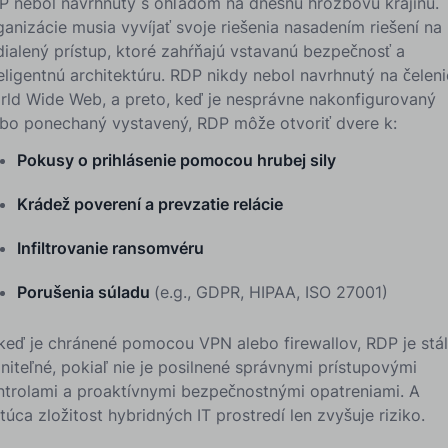
P nebol navrhnutý s ohľadom na dnešnú hrozbovú krajinu.
anizácie musia vyvíjať svoje riešenia nasadením riešení na
dialený prístup, ktoré zahŕňajú vstavanú bezpečnosť a
eligentnú architektúru. RDP nikdy nebol navrhnutý na čeleni
rld Wide Web, a preto, keď je nesprávne nakonfigurovaný
ebo ponechaný vystavený, RDP môže otvoriť dvere k:
Pokusy o prihlásenie pomocou hrubej sily
Krádež poverení a prevzatie relácie
Infiltrovanie ransomvéru
Porušenia súladu
(e.g., GDPR, HIPAA, ISO 27001)
 keď je chránené pomocou VPN alebo firewallov, RDP je stá
niteľné, pokiaľ nie je posilnené správnymi prístupovými
ntrolami a proaktívnymi bezpečnostnými opatreniami. A
túca zložitost hybridných IT prostredí len zvyšuje riziko.