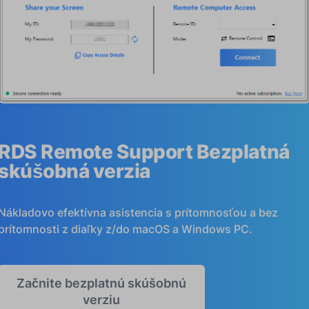
RDS Remote Support Bezplatná
skúšobná verzia
Nákladovo efektívna asistencia s prítomnosťou a bez
prítomnosti z diaľky z/do macOS a Windows PC.
Začnite bezplatnú skúšobnú
verziu