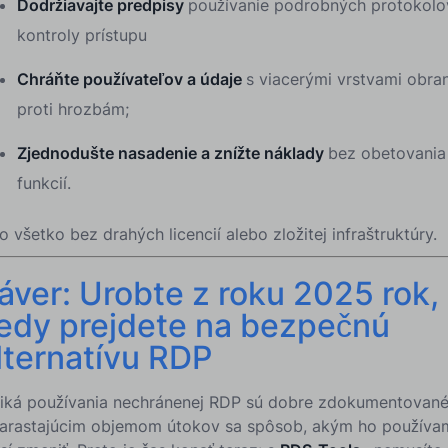
Dodržiavajte predpisy
používanie podrobných protokolo
kontroly prístupu
Chráňte používateľov a údaje
s viacerými vrstvami obra
proti hrozbám;
Zjednodušte nasadenie a znížte náklady
bez obetovania
funkcií.
o všetko bez drahých licencií alebo zložitej infraštruktúry.
áver: Urobte z roku 2025 rok,
edy prejdete na bezpečnú
lternatívu RDP
ziká používania nechránenej RDP sú dobre zdokumentované
narastajúcim objemom útokov sa spôsob, akým ho používa