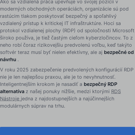
Ako sa vzdialená práca upevňuje vo svojej pozícii v
moderných obchodných operáciách, organizácie sú pod
rastúcim tlakom poskytovať bezpečný a spoľahlivý
vzdialený prístup k kritickej IT infraštruktúre. Hoci sa
protokol vzdialenej plochy (RDP) od spoločnosti Microsoft
široko používa, je tiež častým cieľom kyberzločincov. To z
neho robí čoraz rizikovejšiu predvolenú voľbu, keď takýto
softvér teraz musí byť nielen efektívny, ale aj
bezpečné od
návrhu
.
V roku 2025 zabezpečenie predvolených konfigurácií RDP
nie je len najlepšou praxou, ale je to nevyhnutnosť.
Inteligentnejším krokom je nasadiť a
bezpečný RDP
alternatíva
z našej ponuky nižšie, medzi ktorými
RDS
Nástroje
jedna z najdostupnejších a najúčinnejších
modulárnych súprav na trhu.