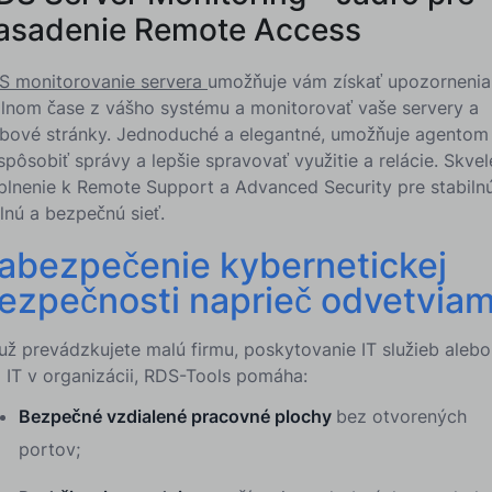
asadenie Remote Access
S monitorovanie servera
umožňuje vám získať upozornenia
álnom čase z vášho systému a monitorovať vaše servery a
bové stránky. Jednoduché a elegantné, umožňuje agentom
spôsobiť správy a lepšie spravovať využitie a relácie. Skvel
plnenie k Remote Support a Advanced Security pre stabilnú
lnú a bezpečnú sieť.
abezpečenie kybernetickej
ezpečnosti naprieč odvetviam
 už prevádzkujete malú firmu, poskytovanie IT služieb alebo
m IT v organizácii, RDS-Tools pomáha:
Bezpečné vzdialené pracovné plochy
bez otvorených
portov;