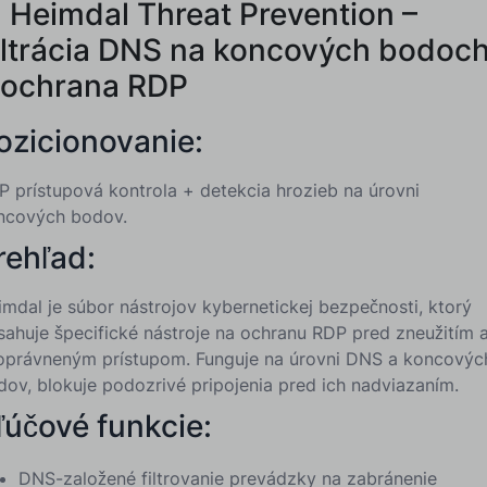
. Heimdal Threat Prevention –
iltrácia DNS na koncových bodoc
 ochrana RDP
ozicionovanie:
P prístupová kontrola + detekcia hrozieb na úrovni
ncových bodov.
rehľad:
imdal je súbor nástrojov kybernetickej bezpečnosti, ktorý
sahuje špecifické nástroje na ochranu RDP pred zneužitím 
oprávneným prístupom. Funguje na úrovni DNS a koncovýc
dov, blokuje podozrivé pripojenia pred ich nadviazaním.
ľúčové funkcie:
DNS-založené filtrovanie prevádzky na zabránenie