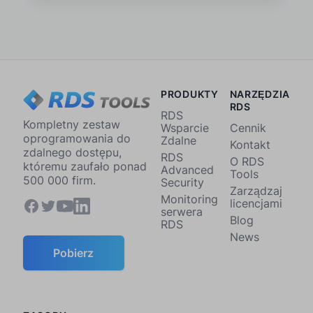
PRODUKTY
NARZĘDZIA
RDS
RDS
Kompletny zestaw
Wsparcie
Cennik
oprogramowania do
Zdalne
Kontakt
zdalnego dostępu,
RDS
O RDS
któremu zaufało ponad
Advanced
Tools
500 000 firm.
Security
Zarządzaj
Monitoring
licencjami
serwera
Blog
RDS
News
Pobierz